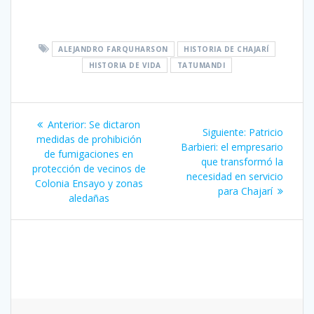
ALEJANDRO FARQUHARSON
HISTORIA DE CHAJARÍ
HISTORIA DE VIDA
TATUMANDI
Navegación
Entrada
Anterior:
Se dictaron
Siguiente
Siguiente:
Patricio
de
anterior:
medidas de prohibición
entrada:
Barbieri: el empresario
de fumigaciones en
que transformó la
entradas
protección de vecinos de
necesidad en servicio
Colonia Ensayo y zonas
para Chajarí
aledañas