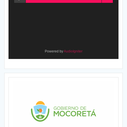
Powered by
AudioIgniter