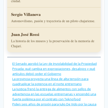
ciudad.
Sergio Villanova
Automovilismo, pasión y trayectoria de un piloto chajariense.
Juan José Rossi
La historia de los museos y la preservación de la memoria de
Chajarí.
El Senado aprobó la Ley de Inviolabilidad de la Propiedad
Privada: qué cambia en expropiaciones, desalojos y qué
artículos debió ceder el Gobierno
La provincia proyecta una línea de alta tensión para
cuadruplicar la potencia en el norte entrerriano
La Justicia frenó la entrega de alimentos con sellos de
advertencia en las escuelas entrerrianas y encendió una
fuerte polémica por el contrato con Teknofood
Piden seis años de prisión para Julio De Vido por la causa