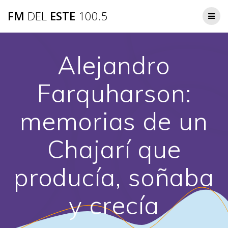
Saltar
FM
DEL
ESTE
100.5
al
contenido
Alejandro
Farquharson:
memorias de un
Chajarí que
producía, soñaba
y crecía