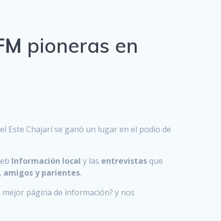
FM
pioneras en
l Este Chajarí se ganó un lugar en el podio de
web
Información local
y las
entrevistas
que
,
amigos y parientes
.
a mejor página de información? y nos