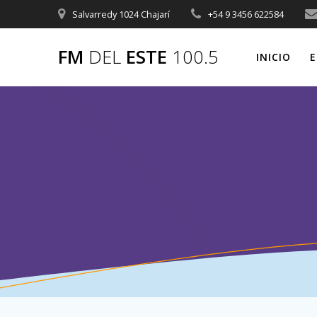
Saltar
Salvarredy 1024 Chajarí
+54 9 3456 622584
al
contenido
FM
DEL
ESTE
100.5
INICIO
E