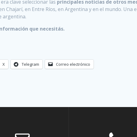
ra clave seleccionar las
principales noticias de otros me
en Chajarí, en Entre Ríos, en Argentina y en el mundo. Una 
e argentina.
información que necesitás.
X
Telegram
Correo electrónico