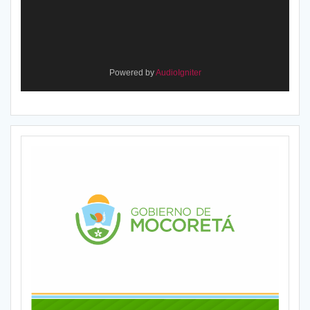
Powered by
AudioIgniter