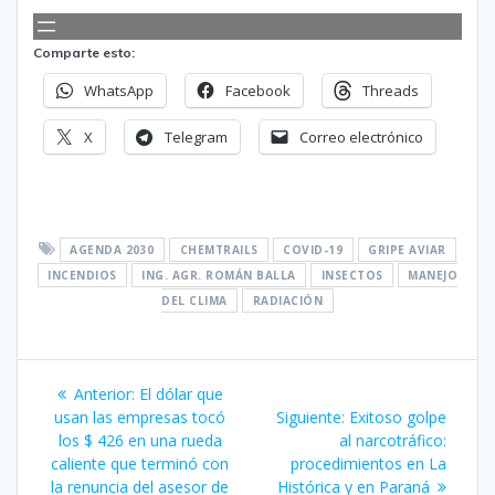
Comparte esto:
WhatsApp
Facebook
Threads
X
Telegram
Correo electrónico
AGENDA 2030
CHEMTRAILS
COVID-19
GRIPE AVIAR
INCENDIOS
ING. AGR. ROMÁN BALLA
INSECTOS
MANEJO
DEL CLIMA
RADIACIÓN
Navegación
Entrada
Anterior:
El dólar que
de
anterior:
Siguiente
usan las empresas tocó
Siguiente:
Exitoso golpe
entrada:
los $ 426 en una rueda
al narcotráfico:
entradas
caliente que terminó con
procedimientos en La
la renuncia del asesor de
Histórica y en Paraná