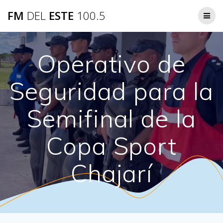
Saltar
FM
DEL
ESTE
100.5
al
contenido
Operativo de
Seguridad para la
Semifinal de la
Copa Sport
Chajarí