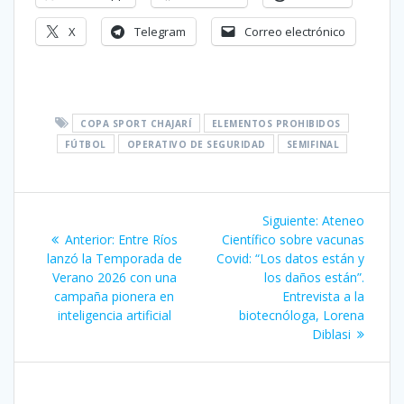
X
Telegram
Correo electrónico
COPA SPORT CHAJARÍ
ELEMENTOS PROHIBIDOS
FÚTBOL
OPERATIVO DE SEGURIDAD
SEMIFINAL
Navegación
Siguiente
Siguiente:
Ateneo
de
Entrada
entrada:
Anterior:
Entre Ríos
Científico sobre vacunas
anterior:
lanzó la Temporada de
Covid: “Los datos están y
entradas
Verano 2026 con una
los daños están”.
campaña pionera en
Entrevista a la
inteligencia artificial
biotecnóloga, Lorena
Diblasi