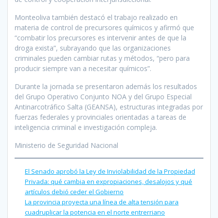
Monteoliva también destacó el trabajo realizado en
materia de control de precursores químicos y afirmó que
“combatir los precursores es intervenir antes de que la
droga exista”, subrayando que las organizaciones
criminales pueden cambiar rutas y métodos, “pero para
producir siempre van a necesitar químicos”.
Durante la jornada se presentaron además los resultados
del Grupo Operativo Conjunto NOA y del Grupo Especial
Antinarcotráfico Salta (GEANSA), estructuras integradas por
fuerzas federales y provinciales orientadas a tareas de
inteligencia criminal e investigación compleja.
Ministerio de Seguridad Nacional
El Senado aprobó la Ley de Inviolabilidad de la Propiedad
Privada: qué cambia en expropiaciones, desalojos y qué
artículos debió ceder el Gobierno
La provincia proyecta una línea de alta tensión para
cuadruplicar la potencia en el norte entrerriano