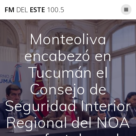
Saltar
FM
DEL
ESTE
100.5
al
contenido
Monteoliva
encabezó en
Tucumán el
Consejo de
Seguridad Interior
Regional del NOA