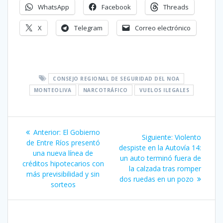
WhatsApp
Facebook
Threads
X
Telegram
Correo electrónico
CONSEJO REGIONAL DE SEGURIDAD DEL NOA
MONTEOLIVA
NARCOTRÁFICO
VUELOS ILEGALES
Navegación
Entrada
Anterior:
El Gobierno
Siguiente
Siguiente:
Violento
de
anterior:
de Entre Ríos presentó
entrada:
despiste en la Autovía 14:
una nueva línea de
un auto terminó fuera de
entradas
créditos hipotecarios con
la calzada tras romper
más previsibilidad y sin
dos ruedas en un pozo
sorteos