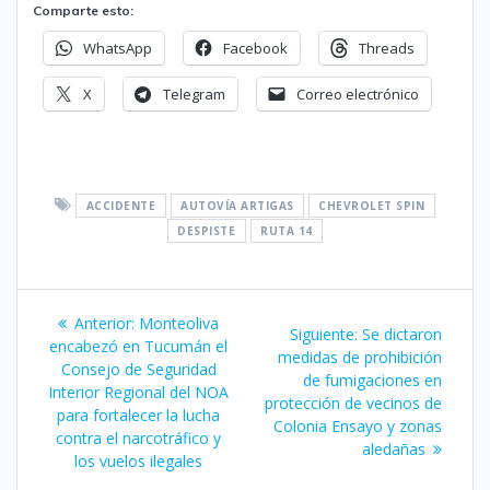
Comparte esto:
WhatsApp
Facebook
Threads
X
Telegram
Correo electrónico
ACCIDENTE
AUTOVÍA ARTIGAS
CHEVROLET SPIN
DESPISTE
RUTA 14
Navegación
Entrada
Anterior:
Monteoliva
Siguiente
Siguiente:
Se dictaron
de
anterior:
encabezó en Tucumán el
entrada:
medidas de prohibición
Consejo de Seguridad
de fumigaciones en
entradas
Interior Regional del NOA
protección de vecinos de
para fortalecer la lucha
Colonia Ensayo y zonas
contra el narcotráfico y
aledañas
los vuelos ilegales