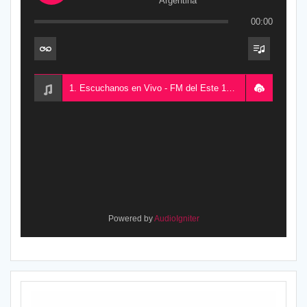
Argentina
00:00
1. Escuchanos en Vivo - FM del Este 100.5, desde Chajarí, Entre Ríos, Argentina
Powered by
AudioIgniter