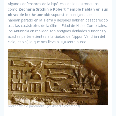
Algunos defensores de la hipótesis de los astronautas
como
Zecharia Sitchin o Robert Temple hablan en sus
obras de los Anunnaki:
supuestos alienígenas que
habrían parado en la Tierra y después habrían desaparecido
tras las catástrofes de la última Edad de Hielo. Como tales,
los Anunnaki en realidad son antiguas deidades sumerias y
acadias pertenecientes a la ciudad de Nippur. Vendrían del
cielo, eso sí, lo que nos lleva al siguiente punto.
¿Aeronaves o pareidolia? (Wikimedia commons)