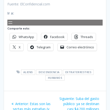
Fuente: ElConfidencial.com
Ir a:
Comparte esto:
WhatsApp
Facebook
Threads
X
Telegram
Correo electrónico
ALIENS
DESCENDENCIA
EXTRATERRESTRES
HUMANOS
Navegación
Siguiente
Siguiente:
Suba del gasto
de
Entrada
entrada:
Anterior:
Estas son las
público: ya se destinan
anterior:
sectas más extrañas (y
casi $4.200 millones