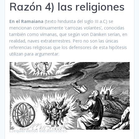
Razón 4) las religiones
En el Ramaiana
(texto hinduista del siglo III a.C) se
mencionan continuamente ‘carrozas volantes’, conocidas
también como vímanas, que según von Däniken serían, en
realidad, naves extraterrestres. Pero no son las únicas
referencias religiosas que los defensores de esta hipótesis
utilizan para argumentar.
Ezequiel viendo extraterrestres.