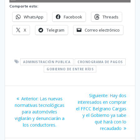
Comparte esto:
WhatsApp
Facebook
Threads
X
Telegram
Correo electrónico
ADMINISTRACIÓN PUBLICA
CRONOGRAMA DE PAGOS
GOBIERNO DE ENTRE RÍOS
Navegación
Siguiente
Siguiente:
Hay dos
Entrada
Anterior:
Las nuevas
de
entrada:
interesados en comprar
anterior:
normativas tecnológicas
el FFCC Belgrano Cargas
para automóviles
entradas
y el Gobierno ya sabe
vigilarán y denunciarán a
qué hará con lo
los conductores.
recaudado