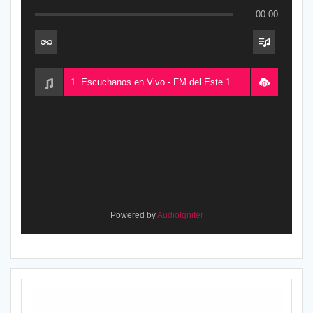
00:00
1. Escuchanos en Vivo - FM del Este 100.5, desde Chajarí, Entre Ríos, Argentina
Powered by
AudioIgniter