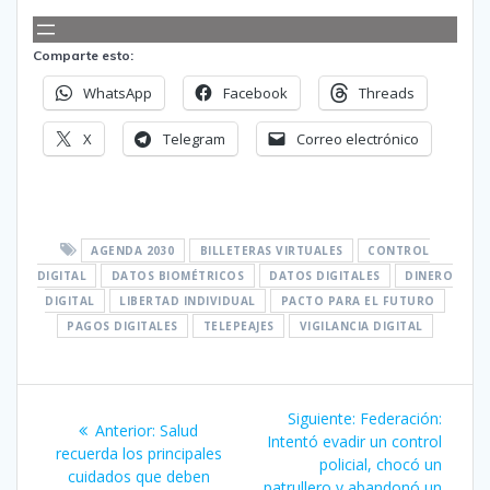
Comparte esto:
WhatsApp
Facebook
Threads
X
Telegram
Correo electrónico
AGENDA 2030
BILLETERAS VIRTUALES
CONTROL
DIGITAL
DATOS BIOMÉTRICOS
DATOS DIGITALES
DINERO
DIGITAL
LIBERTAD INDIVIDUAL
PACTO PARA EL FUTURO
PAGOS DIGITALES
TELEPEAJES
VIGILANCIA DIGITAL
Navegación
Siguiente
Siguiente:
Federación:
Entrada
Anterior:
Salud
de
entrada:
Intentó evadir un control
anterior:
recuerda los principales
policial, chocó un
cuidados que deben
patrullero y abandonó un