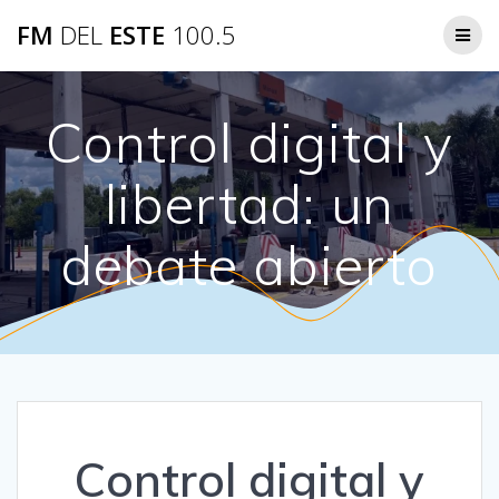
Saltar
FM
DEL
ESTE
100.5
al
contenido
Control digital y
libertad: un
debate abierto
Control digital y