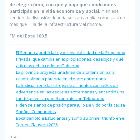
de elegir cómo, con qué y bajo qué condiciones
participás en la vida económica y social.
Y en ese
sentido, la discusión debería ser tan amplia como —si no
más que— la de la infraestructura vial misma.
FM del Este 100.5
El Senado aprobó la Ley de Inviolabilidad de la Propiedad
Privada: qué cambia en expropiaciones, desalojos y qué
artículos debió ceder el Gobierno
La provincia proyecta una línea de alta tensión para
cuadruplicar la potencia en el norte entrerriano
La Justicia frenó la entrega de alimentos con sellos de
advertencia en las escuelas entrerrianas y encendió una
fuerte polémica por el contrato con Teknofood
Piden seis años de prisión para Julio De Vido por la causa
Sueños Compartidos
Boca derrotó a Estudiantes y sumó su primer triunfo en el
Torneo Clausura 2026
Ir a: