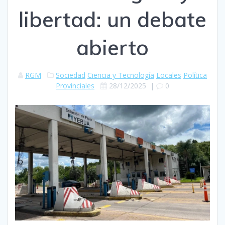
libertad: un debate
abierto
RGM
Sociedad
Ciencia y Tecnología
Locales
Política
Provinciales
28/12/2025
|
0