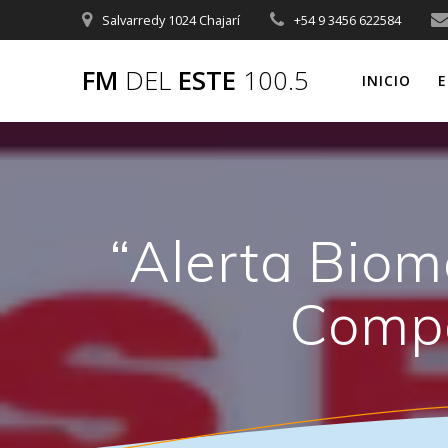
Saltar
Salvarredy 1024 Chajarí
+54 9 3456 622584
al
contenido
FM
DEL
ESTE
100.5
INICIO
E
“Alerta Biom
Compa