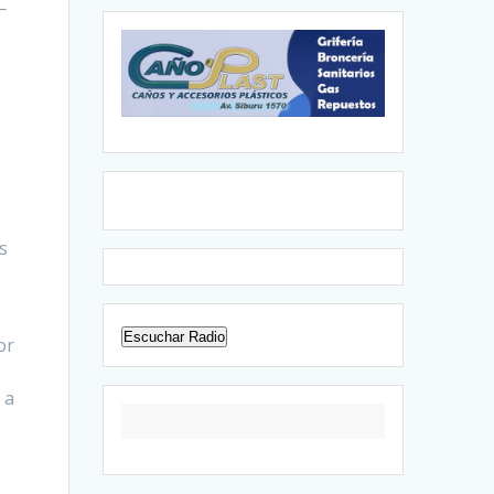
s
Escuchar Radio
or
 a