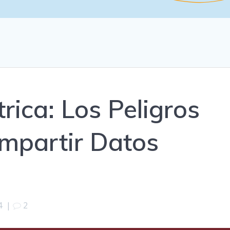
rica: Los Peligros
mpartir Datos
4
|
2