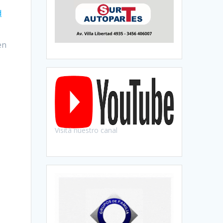
d
en
e
Visitá nuestro canal