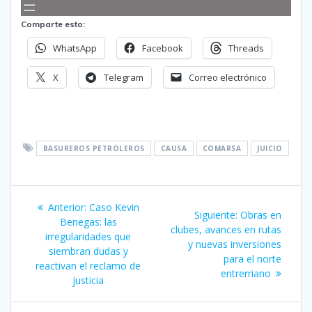
Comparte esto:
WhatsApp
Facebook
Threads
X
Telegram
Correo electrónico
BASUREROS PETROLEROS
CAUSA
COMARSA
JUICIO
Navegación
Entrada
Anterior:
Caso Kevin
Siguiente
Siguiente:
Obras en
de
anterior:
Benegas: las
entrada:
clubes, avances en rutas
irregularidades que
y nuevas inversiones
entradas
siembran dudas y
para el norte
reactivan el reclamo de
entrerriano
justicia