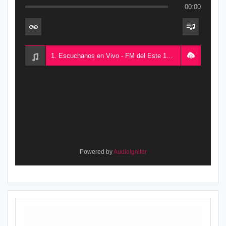
00:00
1. Escuchanos en Vivo - FM del Este 100.5, desde Chajarí, Entre Ríos, Argentina
Powered by
AudioIgniter