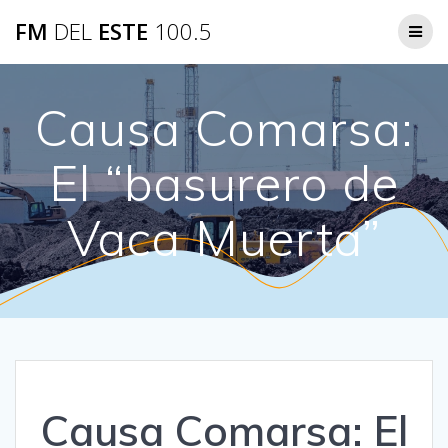
Saltar
FM
DEL
ESTE
100.5
al
contenido
Causa Comarsa:
El “basurero de
Vaca Muerta”
Causa Comarsa: El