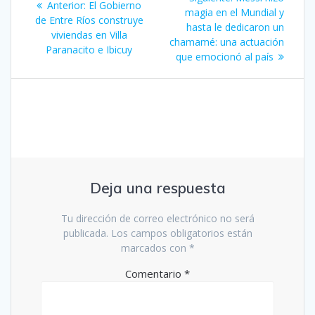
Entrada
Anterior:
El Gobierno
de
entrada:
magia en el Mundial y
anterior:
de Entre Ríos construye
hasta le dedicaron un
viviendas en Villa
entradas
chamamé: una actuación
Paranacito e Ibicuy
que emocionó al país
Deja una respuesta
Tu dirección de correo electrónico no será
publicada.
Los campos obligatorios están
marcados con
*
Comentario
*