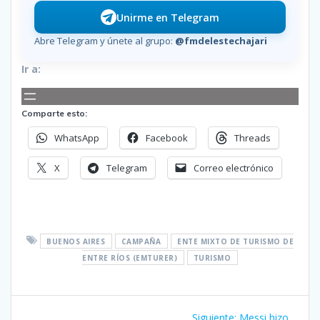
Unirme en Telegram
Abre Telegram y únete al grupo:
@fmdelestechajari
Ir a:
Comparte esto:
WhatsApp
Facebook
Threads
X
Telegram
Correo electrónico
BUENOS AIRES
CAMPAÑA
ENTE MIXTO DE TURISMO DE
ENTRE RÍOS (EMTURER)
TURISMO
Navegación
Siguiente
Siguiente:
Messi hizo