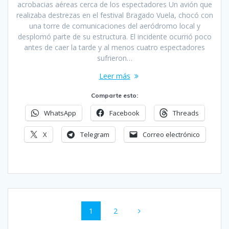
acrobacias aéreas cerca de los espectadores Un avión que
realizaba destrezas en el festival Bragado Vuela, chocó con
una torre de comunicaciones del aeródromo local y
desplomó parte de su estructura. El incidente ocurrió poco
antes de caer la tarde y al menos cuatro espectadores
sufrieron…
Leer más
Comparte esto:
WhatsApp
Facebook
Threads
X
Telegram
Correo electrónico
Navegación
Página
Página
1
2
de