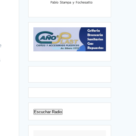
e
s
o
Escuchar Radio