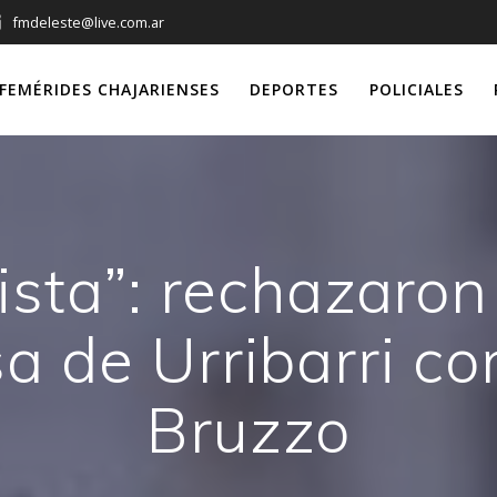
fmdeleste@live.com.ar
FEMÉRIDES CHAJARIENSES
DEPORTES
POLICIALES
xista”: rechazaron
a de Urribarri co
Bruzzo