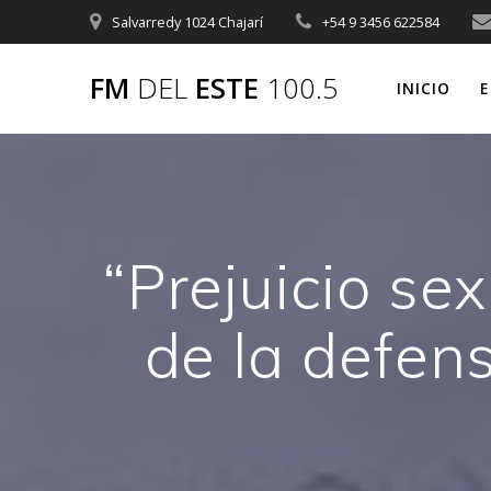
Saltar
Salvarredy 1024 Chajarí
+54 9 3456 622584
al
contenido
FM
DEL
ESTE
100.5
INICIO
E
“Prejuicio se
de la defens