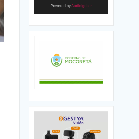
Powered by
AudioIgniter