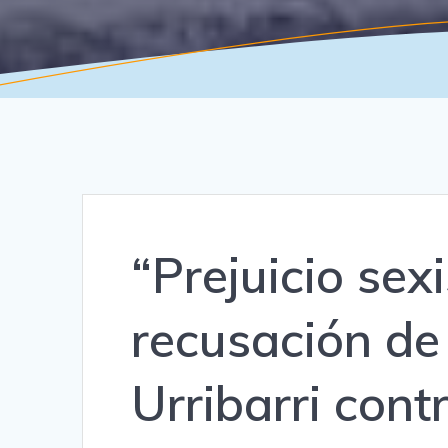
“Prejuicio sex
recusación de
Urribarri cont