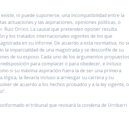
xiste, ni puede suponerse, una incompatibilidad entre la
stas actuaciones y las aspiraciones, opiniones políticas, o
r. Ruiz Orrico. La causal que pretenden oponer resulta
ución y los tratados internacionales vigentes de los que
gistrada en su informe. De acuerdo a esta normativa, no s
io la imparcialidad de una magistrada y se desconfíe de su
ciones de su esposo. Cada uno de los argumentos propuesto
redisposición para complacer o para obedecer, e incluso
como si su máxima aspiración fuera la de ser una primera
ógica, la llevaría incluso a arriesgar su carrera y su
solver de acuerdo a los hechos probados y a la ley vigente, 
o”.
conformado el tribunal que revisará la condena de Urribarri