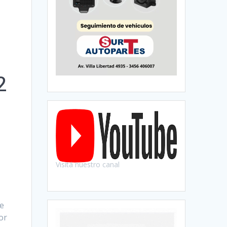
2
Visitá nuestro canal
de
or