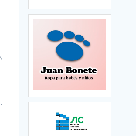
 y
s
,