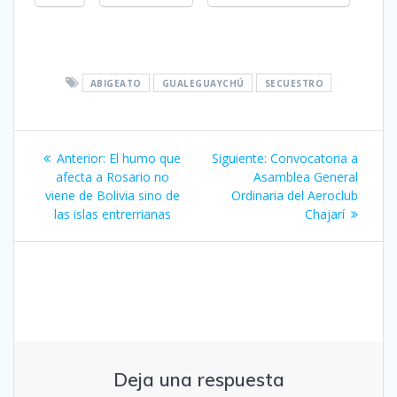
ABIGEATO
GUALEGUAYCHÚ
SECUESTRO
Navegación
Entrada
Siguiente
Anterior:
El humo que
Siguiente:
Convocatoria a
de
anterior:
entrada:
afecta a Rosario no
Asamblea General
viene de Bolivia sino de
Ordinaria del Aeroclub
entradas
las islas entrerrianas
Chajarí
Deja una respuesta