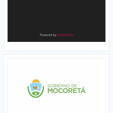
Powered by
AudioIgniter