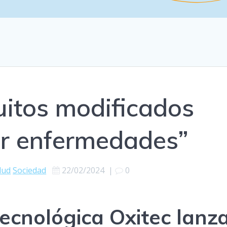
itos modificados
ir enfermedades”
lud
Sociedad
22/02/2024
|
0
ecnológica Oxitec lanz