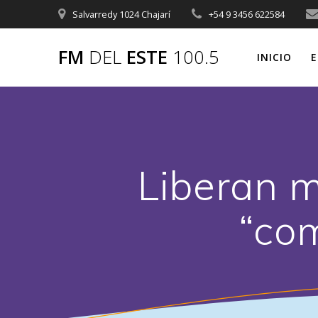
Saltar
Salvarredy 1024 Chajarí
+54 9 3456 622584
al
contenido
FM
DEL
ESTE
100.5
INICIO
E
Liberan m
“co