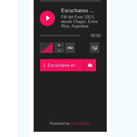
Escuchanos en Vivo
FM del Este 100.5,
desde Chajarí, Entre
Ríos, Argentina
00:00
1. Escuchanos en Vivo - FM del Este 100.5, desde Chajarí, Entre Ríos, Argentina
Powered by
AudioIgniter