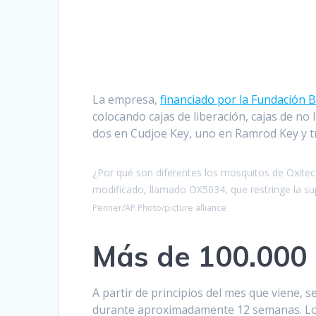
La empresa,
financiado por la Fundación B
colocando cajas de liberación, cajas de no l
dos en Cudjoe Key, uno en Ramrod Key y t
¿Por qué son diferentes los mosquitos de Oxite
modificado, llamado OX5034, que restringe la su
Penner/AP Photo/picture alliance
Más de 100.000
A partir de principios del mes que viene,
durante aproximadamente 12 semanas. Los