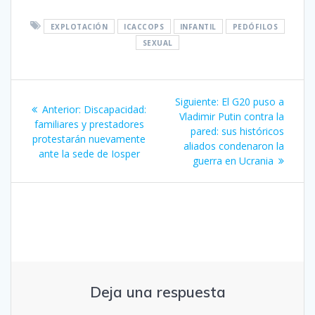
EXPLOTACIÓN
ICACCOPS
INFANTIL
PEDÓFILOS
SEXUAL
Navegación
Siguiente
Siguiente:
El G20 puso a
Entrada
Anterior:
Discapacidad:
de
entrada:
Vladimir Putin contra la
anterior:
familiares y prestadores
pared: sus históricos
protestarán nuevamente
entradas
aliados condenaron la
ante la sede de Iosper
guerra en Ucrania
Deja una respuesta