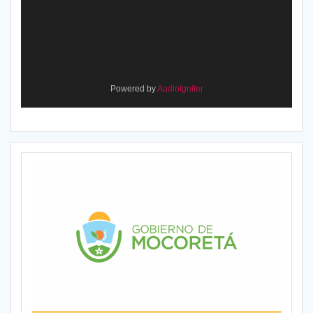
Powered by
AudioIgniter