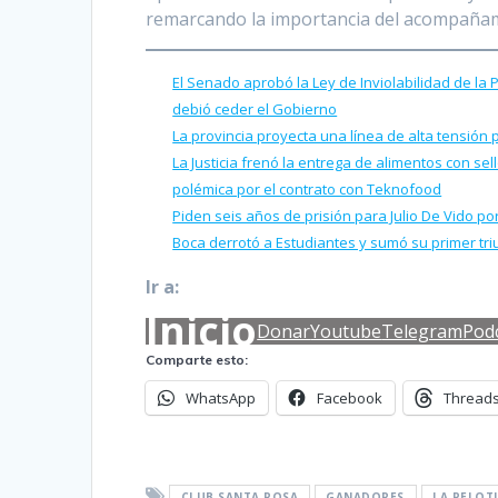
remarcando la importancia del acompañami
El Senado aprobó la Ley de Inviolabilidad de la
debió ceder el Gobierno
La provincia proyecta una línea de alta tensión 
La Justicia frenó la entrega de alimentos con se
polémica por el contrato con Teknofood
Piden seis años de prisión para Julio De Vido 
Boca derrotó a Estudiantes y sumó su primer tr
Ir a:
Inicio
Donar
Youtube
Telegram
Pod
Comparte esto:
WhatsApp
Facebook
Thread
CLUB SANTA ROSA
GANADORES
LA PELOT