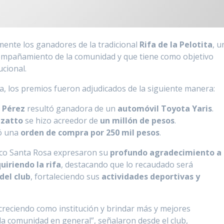
lmente los ganadores de la tradicional
Rifa de la Pelotita
, u
compañamiento de la comunidad y que tiene como objetivo
ucional.
va, los premios fueron adjudicados de la siguiente manera:
d Pérez
resultó ganadora de un
automóvil Toyota Yaris
.
uzatto
se hizo acreedor de
un millón de pesos
.
ó una
orden de compra por 250 mil pesos
.
tico Santa Rosa expresaron su
profundo agradecimiento a
uiriendo la rifa
, destacando que lo recaudado será
del club
, fortaleciendo sus
actividades deportivas y
creciendo como institución y brindar más y mejores
la comunidad en general”, señalaron desde el club,