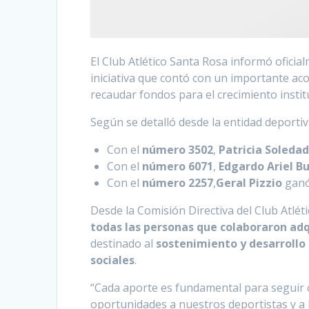
El Club Atlético Santa Rosa informó oficia
iniciativa que contó con un importante a
recaudar fondos para el crecimiento instit
Según se detalló desde la entidad deporti
Con el
número 3502
,
Patricia Soleda
Con el
número 6071
,
Edgardo Ariel B
Con el
número 2257
,
Geral Pizzio
gan
Desde la Comisión Directiva del Club Atlé
todas las personas que colaboraron adq
destinado al
sostenimiento y desarrollo 
sociales
.
“Cada aporte es fundamental para seguir 
oportunidades a nuestros deportistas y a 