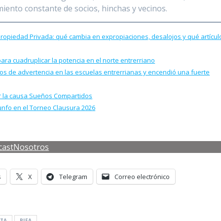
ento constante de socios, hinchas y vecinos.
 Propiedad Privada: qué cambia en expropiaciones, desalojos y qué artícul
para cuadruplicar la potencia en el norte entrerriano
llos de advertencia en las escuelas entrerrianas y encendió una fuerte
por la causa Sueños Compartidos
iunfo en el Torneo Clausura 2026
cast
Nosotros
s
X
Telegram
Correo electrónico
ITA
RIFA