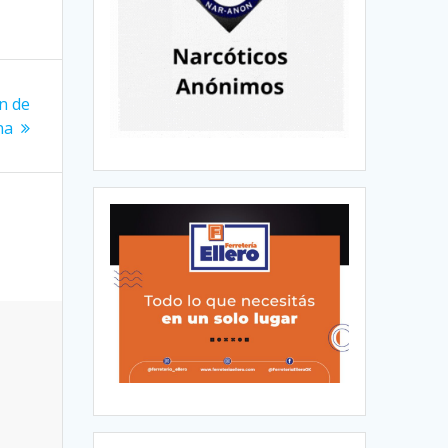
in de
na