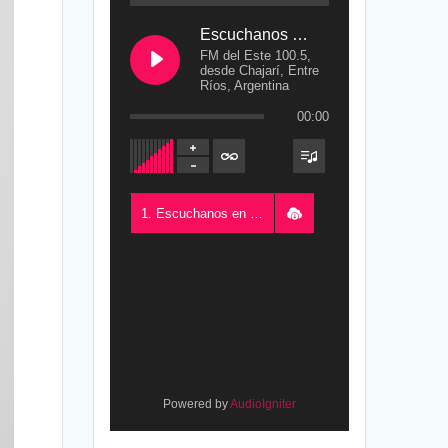
Escuchanos en Vivo
FM del Este 100.5,
desde Chajarí, Entre
Ríos, Argentina
00:00
1. Escuchanos en Vivo - FM del Este 100.5, desde Chajarí, Entre Ríos, Argentina
Powered by
AudioIgniter