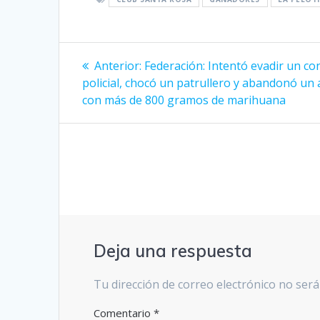
Navegación
Entrada
Anterior:
Federación: Intentó evadir un co
anterior:
de
policial, chocó un patrullero y abandonó un
con más de 800 gramos de marihuana
entradas
Deja una respuesta
Tu dirección de correo electrónico no será
Comentario
*