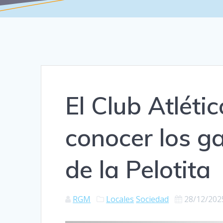
El Club Atléti
conocer los g
de la Pelotita
RGM
Locales
Sociedad
28/12/202