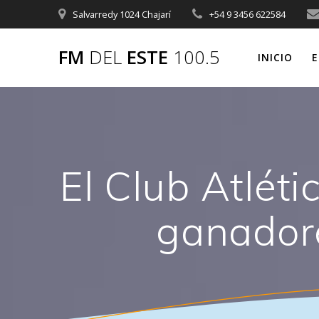
Saltar
Salvarredy 1024 Chajarí
+54 9 3456 622584
al
contenido
FM
DEL
ESTE
100.5
INICIO
E
El Club Atlét
ganadore