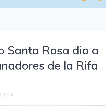
co Santa Rosa dio a
anadores de la Rifa
5
|
0