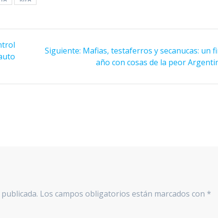
ntrol
Siguiente
Siguiente:
Mafias, testaferros y secanucas: un f
 auto
entrada:
año con cosas de la peor Argenti
 publicada.
Los campos obligatorios están marcados con
*