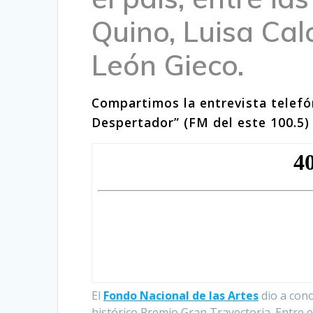
Quino, Luisa Cal
León Gieco.
Compartimos la entrevista telefó
Despertador” (FM del este 100.5)
El
Fondo Nacional de las Artes
dio a con
histórico Premio Gran Trayectoria. Entre e