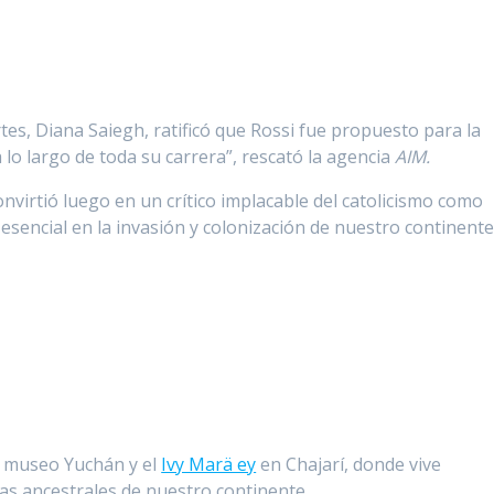
tes, Diana Saiegh, ratificó que Rossi fue propuesto para la
a lo largo de toda su carrera”, rescató la agencia
AIM.
onvirtió luego en un crítico implacable del catolicismo como
esencial en la invasión y colonización de nuestro continent
l museo Yuchán y el
Ivy Marä ey
en Chajarí, donde vive
as ancestrales de nuestro continente.