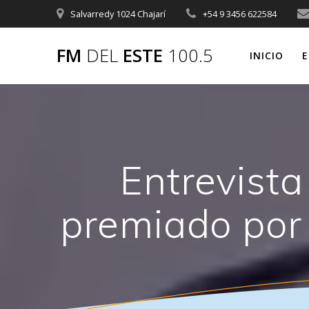
Saltar
Salvarredy 1024 Chajarí
+54 9 3456 622584
al
contenido
FM
DEL
ESTE
100.5
INICIO
E
Entrevista
premiado por 