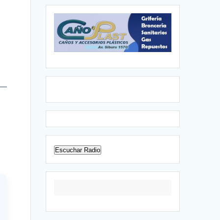
,
e
Escuchar Radio