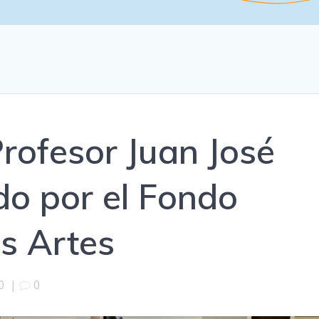
Profesor Juan José
do por el Fondo
as Artes
0
|
0