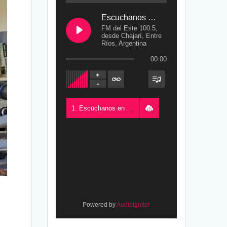
Escuchanos en Vivo
FM del Este 100.5,
desde Chajarí, Entre
Ríos, Argentina
00:00
1. Escuchanos en Vivo - FM del Este 100.5, desde Chajarí, Entre Ríos, Argentina
Powered by
AudioIgniter