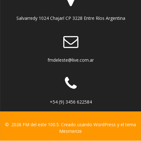
Salvarredy 1024 Chajarí CP 3228 Entre Ríos Argentina
fmdeleste@live.com.ar
+54 (9) 3456 622584
© 2026 FM del este 100.5. Creado usando WordPress y el
tema
Mesmerize