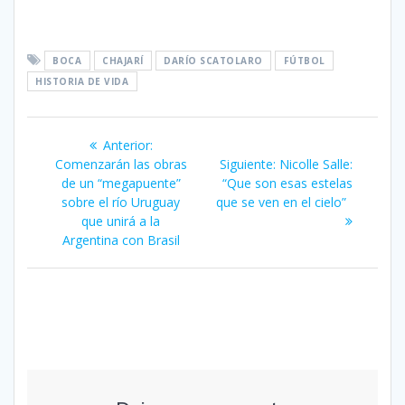
BOCA
CHAJARÍ
DARÍO SCATOLARO
FÚTBOL
HISTORIA DE VIDA
Navegación
Entrada
Anterior:
de
anterior:
Siguiente
Comenzarán las obras
Siguiente:
Nicolle Salle:
entrada:
de un “megapuente”
“Que son esas estelas
entradas
sobre el río Uruguay
que se ven en el cielo”
que unirá a la
Argentina con Brasil