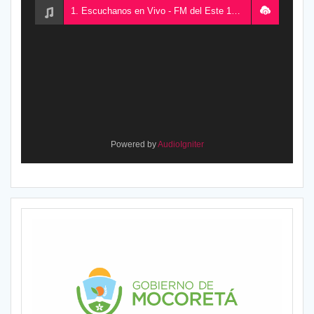
1. Escuchanos en Vivo - FM del Este 100.5, desde Chajarí, Entre Ríos, Argentina
Powered by
AudioIgniter