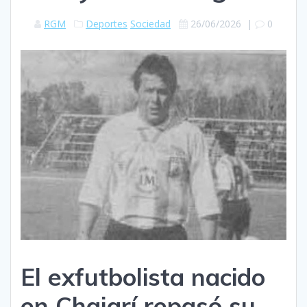
RGM
Deportes
Sociedad
26/06/2026
|
0
El exfutbolista nacido
en Chajarí repasó su