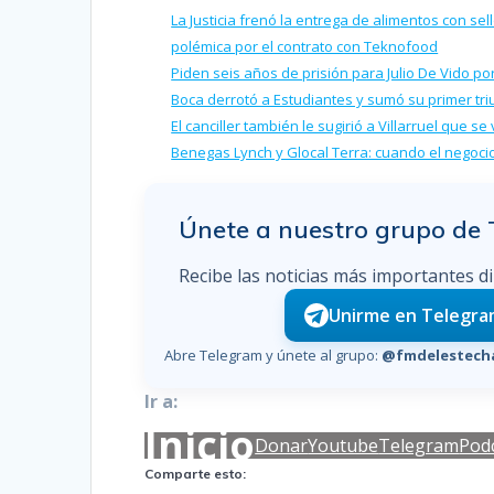
La Justicia frenó la entrega de alimentos con se
polémica por el contrato con Teknofood
Piden seis años de prisión para Julio De Vido 
Boca derrotó a Estudiantes y sumó su primer tr
El canciller también le sugirió a Villarruel que s
Benegas Lynch y Glocal Terra: cuando el negocio
Únete a nuestro grupo de
Recibe las noticias más importantes d
Unirme en Telegr
Abre Telegram y únete al grupo:
@fmdelestecha
Ir a:
Inicio
Donar
Youtube
Telegram
Pod
Comparte esto: