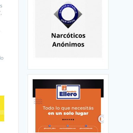
os
,
r
lo