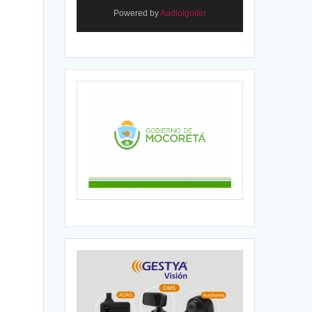
Powered by
AudioIgniter