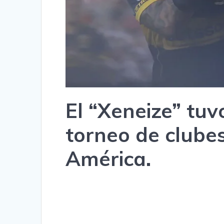
El “Xeneize” tuvo
torneo de clube
América.