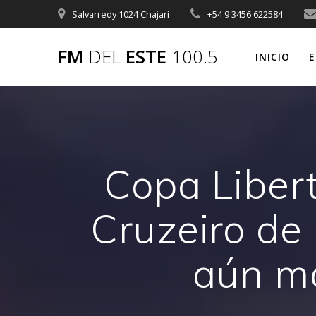
Saltar
Salvarredy 1024 Chajarí
+54 9 3456 622584
al
contenido
FM
DEL
ESTE
100.5
INICIO
E
Copa Libert
Cruzeiro de 
aún má