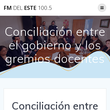
Saltar
FM
DEL
ESTE
100.5
al
contenido
Conciliación entre
el gobierno y los
gremios docentes
Conciliación entre