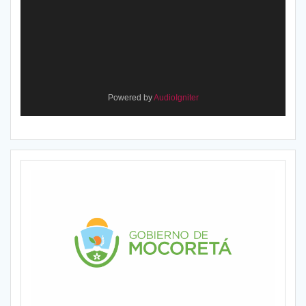
Powered by
AudioIgniter