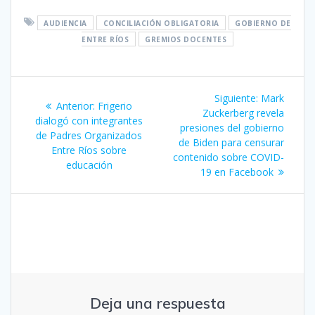
AUDIENCIA
CONCILIACIÓN OBLIGATORIA
GOBIERNO DE
ENTRE RÍOS
GREMIOS DOCENTES
Navegación
Siguiente
Siguiente:
Mark
Entrada
Anterior:
Frigerio
de
entrada:
Zuckerberg revela
anterior:
dialogó con integrantes
presiones del gobierno
de Padres Organizados
entradas
de Biden para censurar
Entre Ríos sobre
contenido sobre COVID-
educación
19 en Facebook
Deja una respuesta