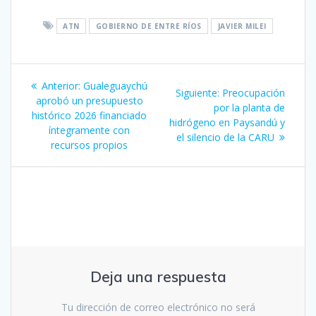
ATN
GOBIERNO DE ENTRE RÍOS
JAVIER MILEI
Navegación
Entrada
Anterior:
Gualeguaychú
Siguiente
Siguiente:
Preocupación
de
anterior:
aprobó un presupuesto
entrada:
por la planta de
histórico 2026 financiado
hidrógeno en Paysandú y
entradas
íntegramente con
el silencio de la CARU
recursos propios
Deja una respuesta
Tu dirección de correo electrónico no será