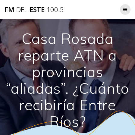
Saltar
FM
DEL
ESTE
100.5
al
contenido
Casa Rosada
reparte ATN a
provincias
“aliadas”. ¿Cuánto
recibiría Entre
Ríos?