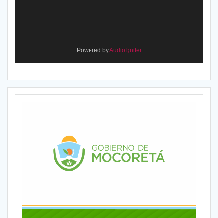
Powered by
AudioIgniter