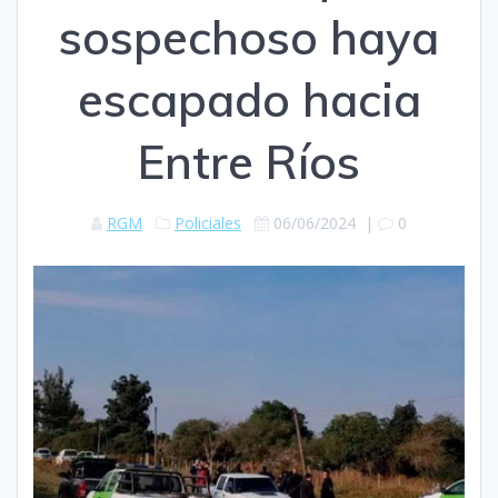
sospechoso haya
escapado hacia
Entre Ríos
RGM
Policiales
06/06/2024
|
0