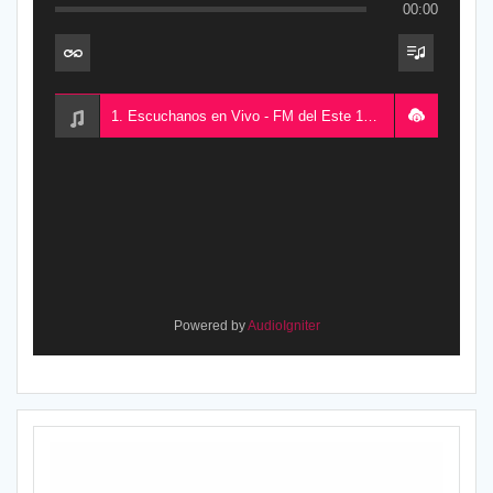
00:00
1. Escuchanos en Vivo - FM del Este 100.5, desde Chajarí, Entre Ríos, Argentina
Powered by
AudioIgniter