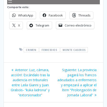
Comparte esto:
WhatsApp
Facebook
Threads
X
Telegram
Correo electrónico
CRIMEN
FEMICIDIOS
MONTE CASEROS
Navegación
Entrada
Siguiente
Anterior:
Luz, cámara,
Siguiente:
La provincia
de
anterior:
entrada:
acción!: Escándalo tras la
pagará los francos
audiencia en tribunales
adeudados a enfermeros
entradas
entre Leila Gianni y Juan
y empezará a aplicar el
Grabois- “kuka ladrona” y
ítem “Prolongación de
“extorsionador”
Jornada Laboral”