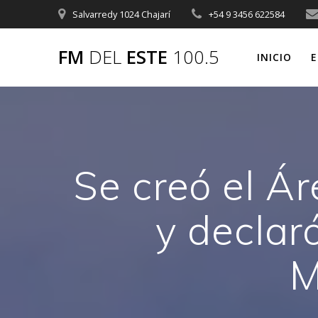
Saltar
Salvarredy 1024 Chajarí
+54 9 3456 622584
al
contenido
FM
DEL
ESTE
100.5
INICIO
E
Se creó el Á
y declar
M