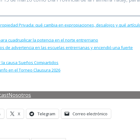
 Propiedad Privada: qué cambia en expropiaciones, desalojos y qué artícul
para cuadruplicar la potencia en el norte entrerriano
llos de advertencia en las escuelas entrerrianas y encendió una fuerte
por la causa Sueños Compartidos
iunfo en el Torneo Clausura 2026
cast
Nosotros
s
X
Telegram
Correo electrónico