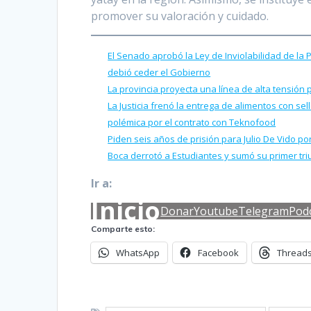
promover su valoración y cuidado.
El Senado aprobó la Ley de Inviolabilidad de la
debió ceder el Gobierno
La provincia proyecta una línea de alta tensión 
La Justicia frenó la entrega de alimentos con se
polémica por el contrato con Teknofood
Piden seis años de prisión para Julio De Vido 
Boca derrotó a Estudiantes y sumó su primer tr
Ir a:
Inicio
Donar
Youtube
Telegram
Pod
Comparte esto:
WhatsApp
Facebook
Thread