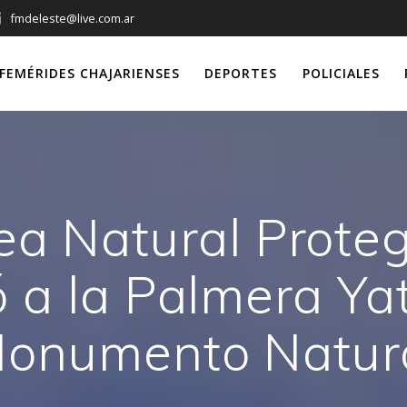
fmdeleste@live.com.ar
FEMÉRIDES CHAJARIENSES
DEPORTES
POLICIALES
rea Natural Prote
ó a la Palmera Y
onumento Natur