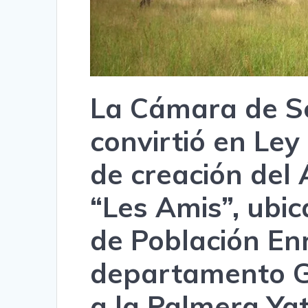
La Cámara de S
convirtió en Ley
de creación del
“Les Amis”, ubic
de Población En
departamento G
a la Palmera Ya