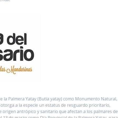
de la Palmera Yatay (Butia yatay) como Monumento Natural,
 otorga a la especie un estatus de resguardo prioritario,
origen antrópico y sanitario que afectan a los palmares de
 el 13 de marzo como Día Provincial de la Palmera Yatay, para