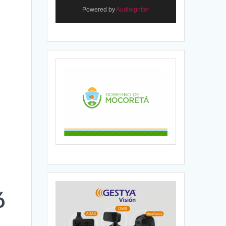
Powered by
AudioIgniter
ó