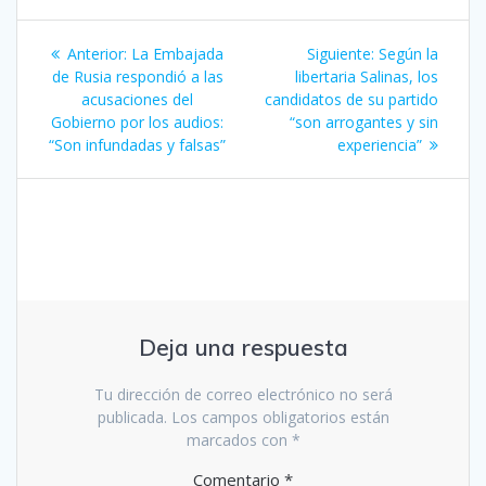
Navegación
Entrada
Siguiente
Anterior:
La Embajada
Siguiente:
Según la
de
anterior:
entrada:
de Rusia respondió a las
libertaria Salinas, los
acusaciones del
candidatos de su partido
entradas
Gobierno por los audios:
“son arrogantes y sin
“Son infundadas y falsas”
experiencia”
Deja una respuesta
Tu dirección de correo electrónico no será
publicada.
Los campos obligatorios están
marcados con
*
Comentario
*