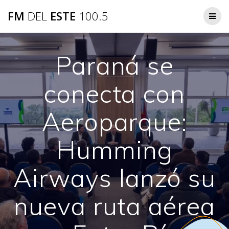
Saltar
FM
DEL
ESTE
100.5
al
contenido
Paraná se
conecta con
Aeroparque:
Humming
Airways lanzó su
nueva ruta aérea