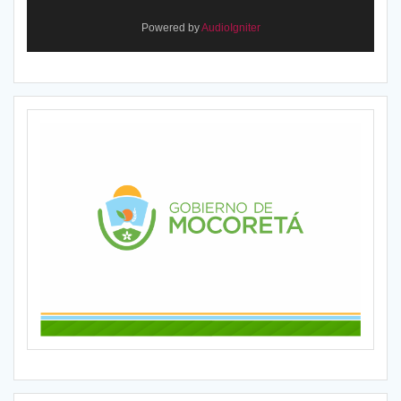
Powered by
AudioIgniter