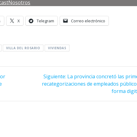
cast
Nosotros
s
X
Telegram
Correo electrónico
VILLA DEL ROSARIO
VIVIENDAS
Siguiente
por
Siguiente:
La provincia concretó las pri
entrada:
e
recategorizaciones de empleados público
forma digit