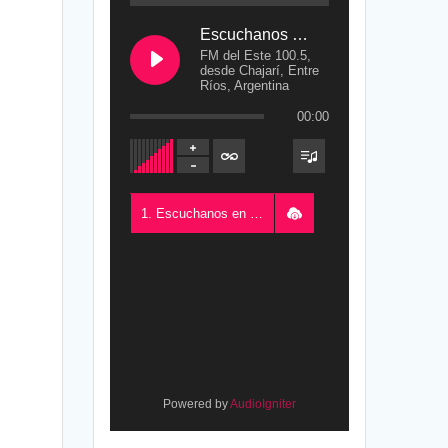
Escuchanos en Vivo
FM del Este 100.5,
desde Chajarí, Entre
Ríos, Argentina
00:00
1. Escuchanos en Vivo - FM del Este 100.5, desde Chajarí, Entre Ríos, Argentina
Powered by
AudioIgniter