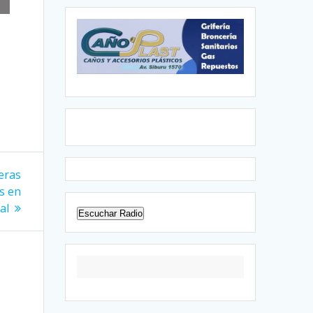
meras
s en
al
Escuchar Radio