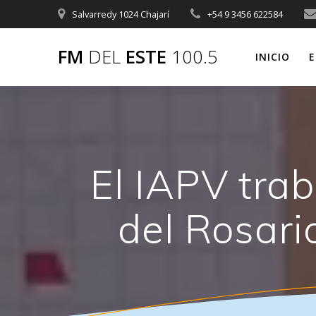
Saltar
Salvarredy 1024 Chajarí
+54 9 3456 622584
al
contenido
FM
DEL
ESTE
100.5
INICIO
E
El IAPV trab
del Rosari