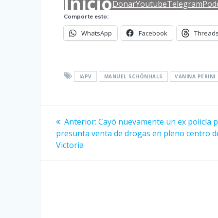
Inicio
Donar
Youtube
Telegram
Pod
Comparte esto:
WhatsApp
Facebook
Thread
IAPV
MANUEL SCHÖNHALS
VANINA PERINI
Navegación
Entrada
Anterior:
Cayó nuevamente un ex policía 
anterior:
de
presunta venta de drogas en pleno centro d
Victoria
entradas