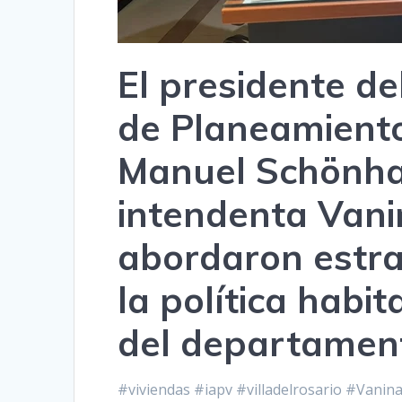
El presidente de
de Planeamiento
Manuel Schönhal
intendenta Vani
abordaron estra
la política habit
del departament
#viviendas #iapv #villadelrosario #Vanina