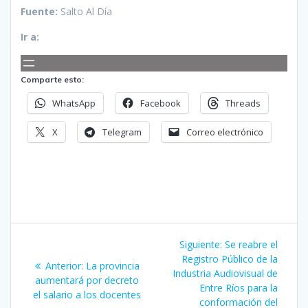
Fuente:
Salto Al Día
Ir a:
Comparte esto:
WhatsApp
Facebook
Threads
X
Telegram
Correo electrónico
Navegación
Siguiente
Siguiente:
Se reabre el
de
entrada:
Registro Público de la
Entrada
Anterior:
La provincia
Industria Audiovisual de
anterior:
aumentará por decreto
entradas
Entre Ríos para la
el salario a los docentes
conformación del