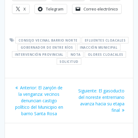
X
Telegram
Correo electrónico
CONSEJO VECINAL BARRIO NORTE
EFLUENTES CLOACALES
GOBERNADOR DE ENTRE RÍOS
INACCIÓN MUNICIPAL
INTERVENCIÓN PROVINCIAL
NOTA
OLORES CLOACALES
SOLICITUD
Navegación
Entrada
Anterior:
El zanjón de
Siguiente
Siguiente:
El gasoducto
de
anterior:
la venganza: vecinos
entrada:
del noreste entrerriano
denuncian castigo
avanza hacia su etapa
entradas
político del Municipio en
final
barrio Santa Rosa