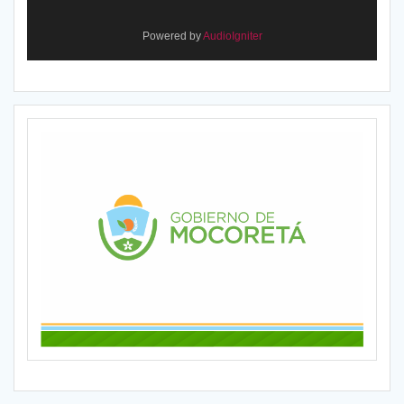
Powered by
AudioIgniter