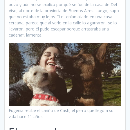
pozo y aún no se explica por qué se fue de la casa de Del
Viso, al norte de la provincia de Buenos Aires. Luego, supo
que no estaba muy lejos. “Lo tenían atado en una casa
cercana, parece que al verlo en la calle lo agarraron, se lo
llevaron, pero él pudo escapar porque arrastraba una
cadena”, lamenta.
Eugenia recibe el cariño de Cash, el perro que llegó a su
vida hace 11 años