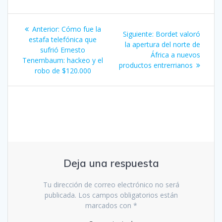
Navegación
Entrada
Anterior:
Cómo fue la
Siguiente
Siguiente:
Bordet valoró
de
anterior:
estafa telefónica que
entrada:
la apertura del norte de
sufrió Ernesto
África a nuevos
entradas
Tenembaum: hackeo y el
productos entrerrianos
robo de $120.000
Deja una respuesta
Tu dirección de correo electrónico no será
publicada.
Los campos obligatorios están
marcados con
*