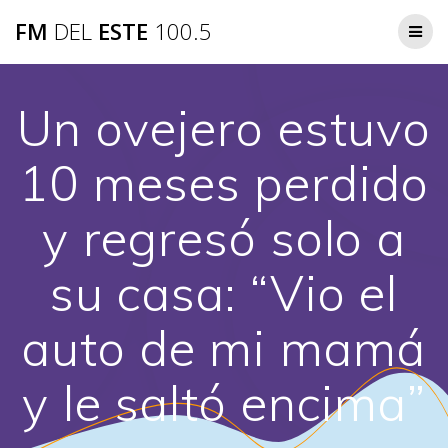
Saltar
FM
DEL
ESTE
100.5
al
contenido
Un ovejero estuvo
10 meses perdido
y regresó solo a
su casa: “Vio el
auto de mi mamá
y le saltó encima”