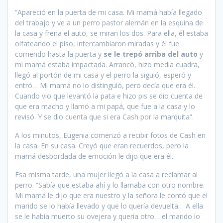
“Apareció en la puerta de mi casa. Mi mamá había llegado
del trabajo y ve a un perro pastor alemán en la esquina de
la casa y frena el auto, se miran los dos. Para ella, él estaba
olfateando el piso, intercambiaron miradas y él fue
corriendo hasta la puerta y
se le trepó arriba del auto
y
mi mamá estaba impactada. Arrancó, hizo media cuadra,
llegó al portón de mi casa y el perro la siguió, esperó y
entró… Mi mamá no lo distinguió, pero decía que era él.
Cuando vio que levantó la pata e hizo pis se dio cuenta de
que era macho y llamó a mi papá, que fue a la casa y lo
revisó. Y se dio cuenta que si era Cash por la marquita”.
A los minutos, Eugenia comenzó a recibir fotos de Cash en
la casa. En su casa. Creyó que eran recuerdos, pero la
mamá desbordada de emoción le dijo que era él.
Esa misma tarde, una mujer llegó a la casa a reclamar al
perro. “Sabía que estaba ahí y lo llamaba con otro nombre.
Mi mamá le dijo que era nuestro y la señora le contó que el
marido se lo había llevado y que lo quería devuelta… A ella
se le había muerto su ovejera y quería otro… el marido lo