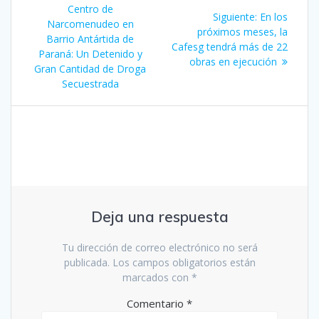
de
anterior:
Centro de
Siguiente
Siguiente:
En los
Narcomenudeo en
entrada:
próximos meses, la
entradas
Barrio Antártida de
Cafesg tendrá más de 22
Paraná: Un Detenido y
obras en ejecución
Gran Cantidad de Droga
Secuestrada
Deja una respuesta
Tu dirección de correo electrónico no será
publicada.
Los campos obligatorios están
marcados con
*
Comentario
*