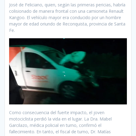
José de Feliciano, quien, según las primeras pericias, habría
colisionado de manera frontal con una camioneta Renault
Kangoo. El vehículo mayor era conducido por un hombre
mayor de edad oriundo de Reconquista, provincia de Santa
Fe.
Como consecuencia del fuerte impacto, el joven
motociclista perdió la vida en el lugar. La Dra. Mabel
Garcilazo, médica policial en turno, confirmó el
fallecimiento. En tanto, el fiscal de turno, Dr. Matías