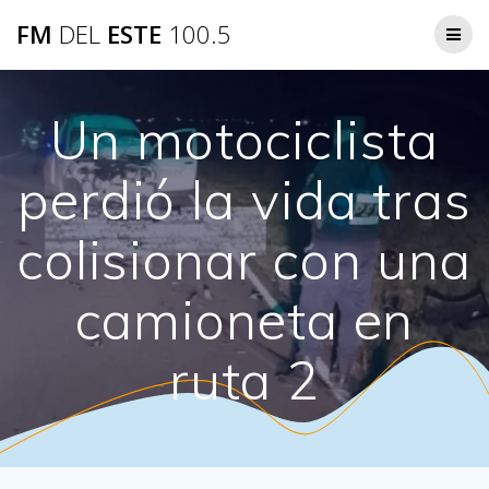
Saltar
FM
DEL
ESTE
100.5
al
contenido
Un motociclista
perdió la vida tras
colisionar con una
camioneta en
ruta 2