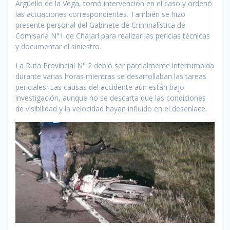
Argüello de la Vega, tomó intervención en el caso y ordenó
las actuaciones correspondientes. También se hizo
presente personal del Gabinete de Criminalística de
Comisaría N°1 de Chajarí para realizar las pericias técnicas
y documentar el siniestro.
La Ruta Provincial N° 2 debió ser parcialmente interrumpida
durante varias horas mientras se desarrollaban las tareas
periciales. Las causas del accidente aún están bajo
investigación, aunque no se descarta que las condiciones
de visibilidad y la velocidad hayan influido en el desenlace.