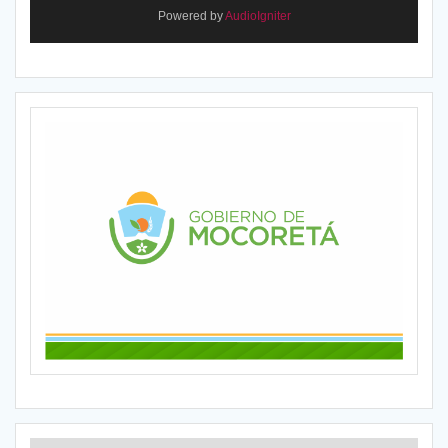
Powered by
AudioIgniter