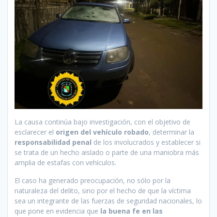
La causa continúa bajo investigación, con el objetivo de
esclarecer el
origen del vehículo robado
, determinar la
responsabilidad penal
de los involucrados y establecer si
se trata de un hecho aislado o parte de una maniobra más
amplia de estafas con vehículos.
El caso ha generado preocupación, no sólo por la
naturaleza del delito, sino por el hecho de que la víctima
sea un integrante de las fuerzas de seguridad nacionales, lo
que pone en evidencia que
la buena fe en las