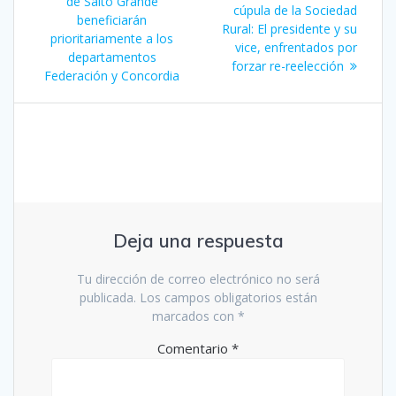
de
anterior:
de Salto Grande
entrada:
cúpula de la Sociedad
beneficiarán
Rural: El presidente y su
entradas
prioritariamente a los
vice, enfrentados por
departamentos
forzar re-reelección
Federación y Concordia
Deja una respuesta
Tu dirección de correo electrónico no será
publicada.
Los campos obligatorios están
marcados con
*
Comentario
*