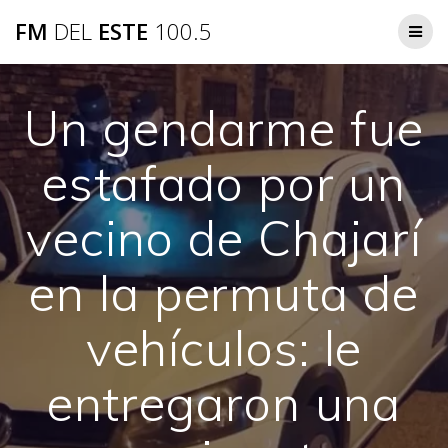
Saltar
FM
DEL
ESTE
100.5
al
contenido
Un gendarme fue
estafado por un
vecino de Chajarí
en la permuta de
vehículos: le
entregaron una