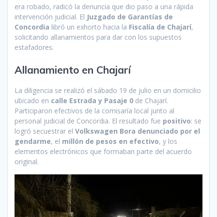
era robado, radicó la denuncia que dio paso a una rápida
intervención judicial. El
Juzgado de Garantías de
Concordia
libró un exhorto hacia la
Fiscalía de Chajarí
,
solicitando allanamientos para dar con los supuestos
estafadores.
Allanamiento en Chajarí
La diligencia se realizó el sábado 19 de julio en un domicilio
ubicado en
calle Estrada y Pasaje 0
de Chajarí.
Participaron efectivos de la comisaría local junto al
personal judicial de Concordia. El resultado fue
positivo
: se
logró secuestrar el
Volkswagen Bora denunciado por el
gendarme
, el
millón de pesos en efectivo
, y los
elementos electrónicos que formaban parte del acuerdo
original.