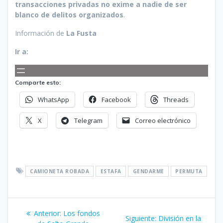
transacciones privadas no exime a nadie de ser
blanco de delitos organizados
.
Información de
La Fusta
Ir a:
Comparte esto:
WhatsApp
Facebook
Threads
X
Telegram
Correo electrónico
CAMIONETA ROBADA
ESTAFA
GENDARME
PERMUTA
Navegación
Entrada
Anterior:
Los fondos
Siguiente
Siguiente:
División en la