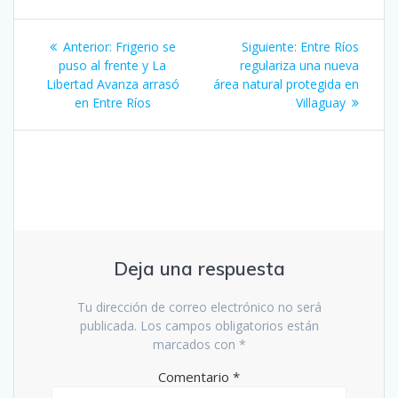
Navegación
Entrada
Siguiente
Anterior:
Frigerio se
Siguiente:
Entre Ríos
de
anterior:
entrada:
puso al frente y La
regulariza una nueva
Libertad Avanza arrasó
área natural protegida en
entradas
en Entre Ríos
Villaguay
Deja una respuesta
Tu dirección de correo electrónico no será
publicada.
Los campos obligatorios están
marcados con
*
Comentario
*