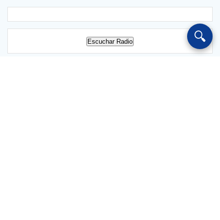
🔍
Escuchar Radio
Salvarredy 1024 Chajarí CP 3228 Entre Ríos Argentina