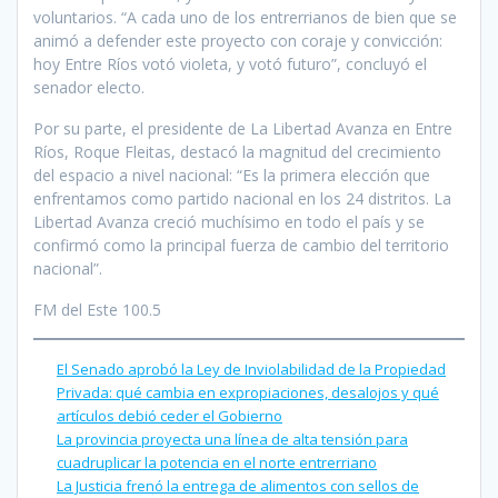
voluntarios. “A cada uno de los entrerrianos de bien que se
animó a defender este proyecto con coraje y convicción:
hoy Entre Ríos votó violeta, y votó futuro”, concluyó el
senador electo.
Por su parte, el presidente de La Libertad Avanza en Entre
Ríos, Roque Fleitas, destacó la magnitud del crecimiento
del espacio a nivel nacional: “Es la primera elección que
enfrentamos como partido nacional en los 24 distritos. La
Libertad Avanza creció muchísimo en todo el país y se
confirmó como la principal fuerza de cambio del territorio
nacional”.
FM del Este 100.5
El Senado aprobó la Ley de Inviolabilidad de la Propiedad
Privada: qué cambia en expropiaciones, desalojos y qué
artículos debió ceder el Gobierno
La provincia proyecta una línea de alta tensión para
cuadruplicar la potencia en el norte entrerriano
La Justicia frenó la entrega de alimentos con sellos de