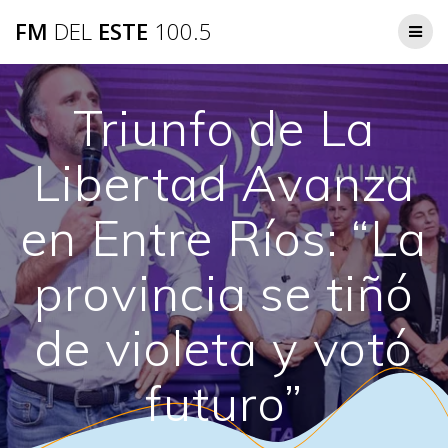
Saltar
FM
DEL
ESTE
100.5
al
contenido
Triunfo de La
Libertad Avanza
en Entre Ríos: “La
provincia se tiñó
de violeta y votó
futuro”