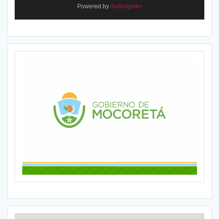
Powered by
AudioIgniter