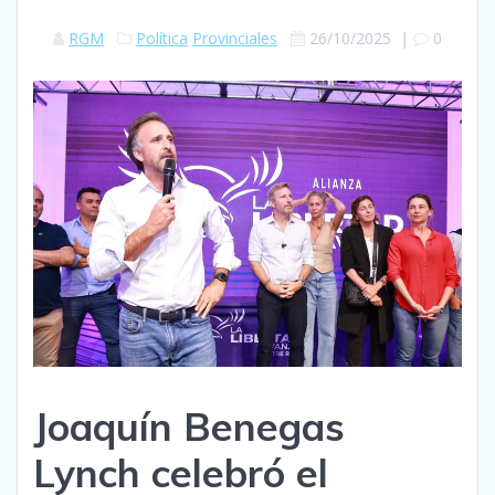
RGM
Política
Provinciales
26/10/2025
|
0
Joaquín Benegas
Lynch celebró el