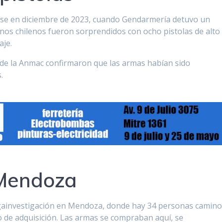
rse en diciembre de 2023, cuando Gendarmería detuvo un
anos chilenos fueron sorprendidos con ocho pistolas de alto
aje.
os de la Anmac confirmaron que las armas habían sido
.
 Mendoza
egainvestigación en Mendoza, donde hay 34 personas camino
 de adquisición. Las armas se compraban aquí, se