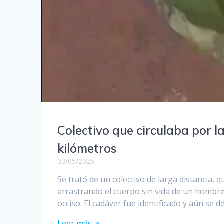
Colectivo que circulaba por l
kilómetros
03/05/2025
Se trató de un colectivo de larga distancia, 
arrastrando el cuerpo sin vida de un hombre 
occiso. El cadáver fue identificado y aún se 
Leer más