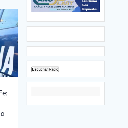
Escuchar Radio
Fe:
o
ra