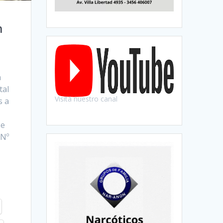
m
n
tal
Visitá nuestro canal
s a
se
 Nº