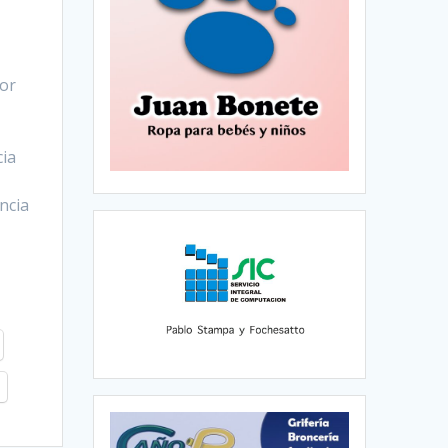
por
cia
ncia