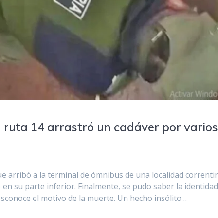
a ruta 14 arrastró un cadáver por vario
que arribó a la terminal de ómnibus de una localidad correnti
en su parte inferior. Finalmente, se pudo saber la identidad
desconoce el motivo de la muerte. Un hecho insólito…