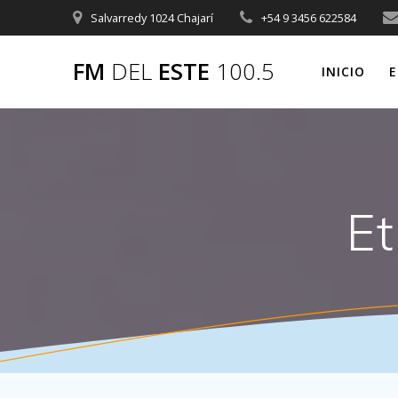
Saltar
Salvarredy 1024 Chajarí
+54 9 3456 622584
al
contenido
FM
DEL
ESTE
100.5
INICIO
E
Et