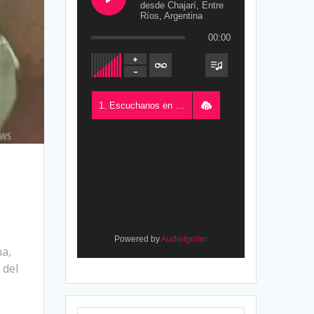
desde Chajarí, Entre
Ríos, Argentina
00:00
1. Escuchanos en Vivo - FM del Este 100.5, desde Chajarí, Entre Ríos, Argentina
s
Powered by
AudioIgniter
na,
 del