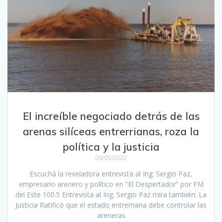
El increíble negociado detrás de las
arenas silíceas entrerrianas, roza la
política y la justicia
06/05/2022
Escuchá la reveladora entrevista al Ing. Sergio Paz,
empresario arenero y político en “El Despertador” por FM
del Este 100.5 Entrevista al Ing. Sergio Paz mira también: La
Justicia Ratificó que el estado entrerriana debe controlar las
areneras