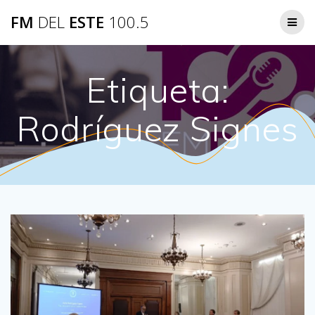
Saltar
FM
DEL
ESTE
100.5
al
contenido
Etiqueta:
Rodríguez Signes