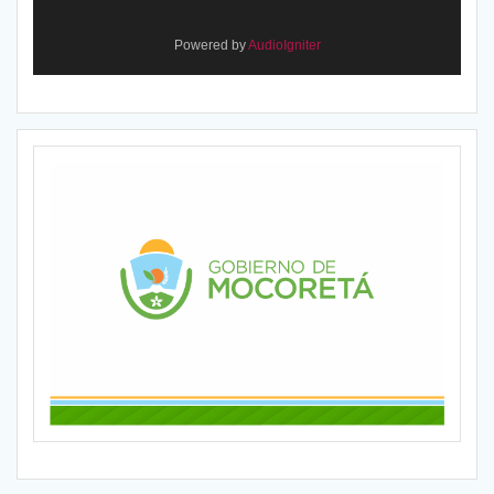
Powered by
AudioIgniter