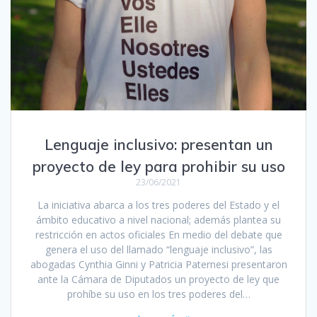
Lenguaje inclusivo: presentan un
proyecto de ley para prohibir su uso
23/06/2021
La iniciativa abarca a los tres poderes del Estado y el
ámbito educativo a nivel nacional; además plantea su
restricción en actos oficiales En medio del debate que
genera el uso del llamado “lenguaje inclusivo”, las
abogadas Cynthia Ginni y Patricia Paternesi presentaron
ante la Cámara de Diputados un proyecto de ley que
prohíbe su uso en los tres poderes del…