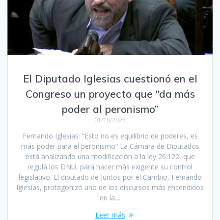
El Diputado Iglesias cuestionó en el
Congreso un proyecto que “da más
poder al peronismo”
01/10/2025
Fernando Iglesias: “Esto no es equilibrio de poderes, es
más poder para el peronismo” La Cámara de Diputados
está analizando una modificación a la ley 26.122, que
regula los DNU, para hacer más exigente su control
legislativo. El diputado de Juntos por el Cambio, Fernando
Iglesias, protagonizó uno de los discursos más encendidos
en la…
Leer más