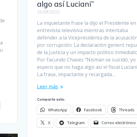
algo así Luciani”
25/08/2022
a
 de
La inquietante frase la dijo el Presidente e
entrevista televisiva mientras intentaba
defender a la Vicepresidenta de la acusació
na
por corrupción. La declaración generó repu
su
de la Justicia y un impacto político inmediat
Por Facundo Chaves “Nisman se suicidó, yo
espero que no haga algo así el fiscal Luciani
La frase, impactante y recargada…
Leer más
Comparte esto:
WhatsApp
Facebook
Threads
X
Telegram
Correo electrónico