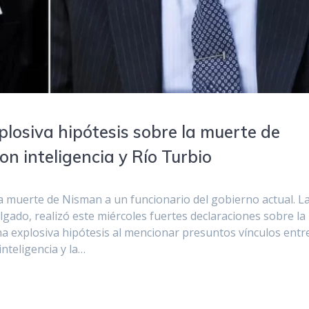
losiva hipótesis sobre la muerte de
n inteligencia y Río Turbio
a muerte de Nisman a un funcionario del gobierno actual. L
lgado, realizó este miércoles fuertes declaraciones sobre la
na explosiva hipótesis al mencionar presuntos vínculos entr
nteligencia y la…