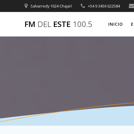
Saltar
Salvarredy 1024 Chajarí
+54 9 3456 622584
al
contenido
FM
DEL
ESTE
100.5
INICIO
E