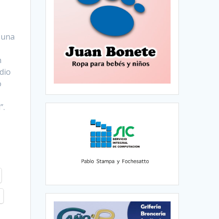
n una
n
dio
o
”.