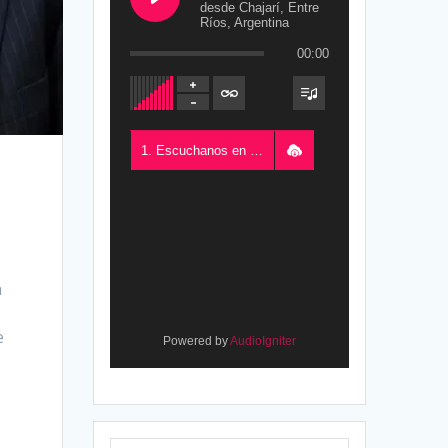
desde Chajarí, Entre
Ríos, Argentina
00:00
1. Escuchanos en Vivo - FM del Este 100.5, desde Chajarí, Entre Ríos, Argentina
a
e
Powered by
AudioIgniter