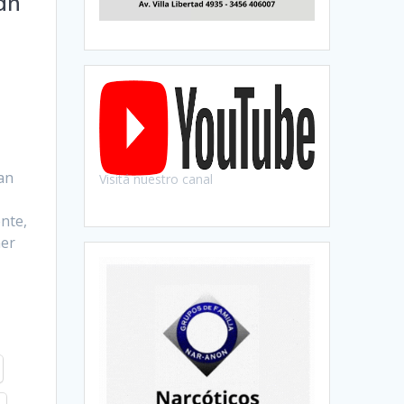
rán
man
Visitá nuestro canal
nte,
ner