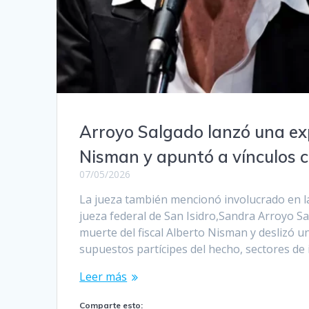
Arroyo Salgado lanzó una exp
Nisman y apuntó a vínculos co
07/05/2026
La jueza también mencionó involucrado en l
jueza federal de San Isidro,Sandra Arroyo Sa
muerte del fiscal Alberto Nisman y deslizó u
supuestos partícipes del hecho, sectores de i
Leer más
Comparte esto: