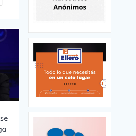
 se
ga