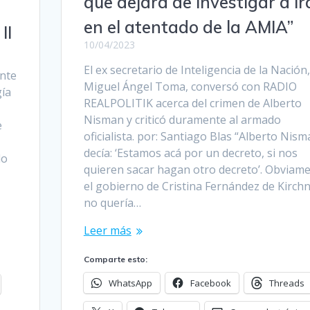
que dejara de investigar a I
en el atentado de la AMIA”
II
10/04/2023
El ex secretario de Inteligencia de la Nación,
ente
Miguel Ángel Toma, conversó con RADIO
gía
REALPOLITIK acerca del crimen de Alberto
Nisman y criticó duramente al armado
e
oficialista. por: Santiago Blas “Alberto Nis
decía: ‘Estamos acá por un decreto, si nos
lo
quieren sacar hagan otro decreto’. Obviame
el gobierno de Cristina Fernández de Kirch
no quería…
Leer más
Comparte esto:
WhatsApp
Facebook
Threads