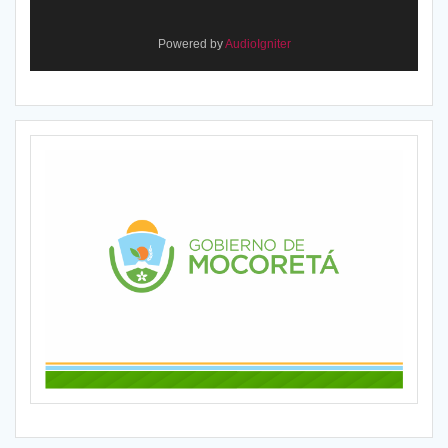
Powered by
AudioIgniter