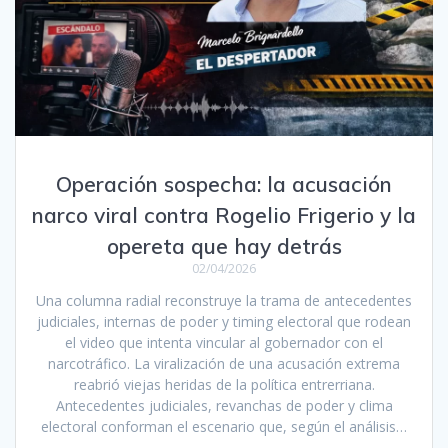
Operación sospecha: la acusación
narco viral contra Rogelio Frigerio y la
opereta que hay detrás
02/04/2026
Una columna radial reconstruye la trama de antecedentes
judiciales, internas de poder y timing electoral que rodean
el video que intenta vincular al gobernador con el
narcotráfico. La viralización de una acusación extrema
reabrió viejas heridas de la política entrerriana.
Antecedentes judiciales, revanchas de poder y clima
electoral conforman el escenario que, según el análisis…