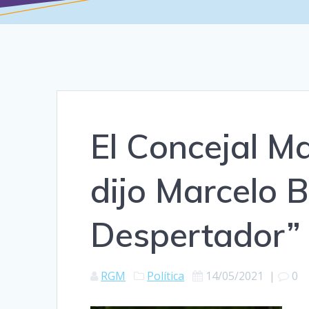
El Concejal Ma
dijo Marcelo B
Despertador”
RGM
Política
14/05/2021
|
0