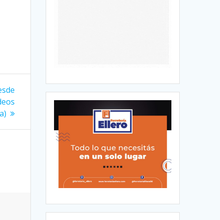
desde
ideos
a)