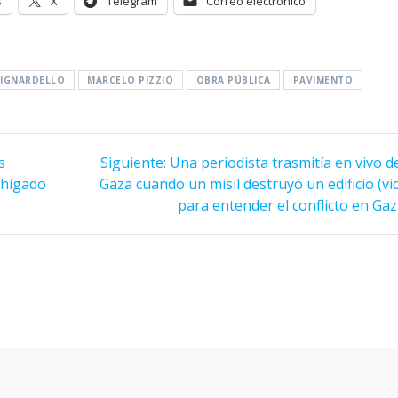
s
X
Telegram
Correo electrónico
RIGNARDELLO
MARCELO PIZZIO
OBRA PÚBLICA
PAVIMENTO
Siguiente
s
Siguiente:
Una periodista trasmitía en vivo 
entrada:
 hígado
Gaza cuando un misil destruyó un edificio (v
para entender el conflicto en Gaz