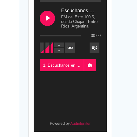
Escuchanos en Vivo
FM del Este 100.5,
desde Chajarí, Entre
Ríos, Argentina
00:00
1. Escuchanos en Vivo - FM del Este 100.5, desde Chajarí, Entre Ríos, Argentina
Powered by
AudioIgniter