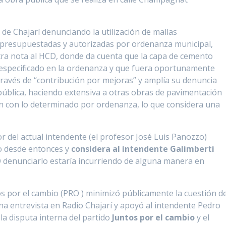
de Chajarí denunciando la utilización de mallas
as presupuestadas y autorizadas por ordenanza municipal,
tra nota al HCD, donde da cuenta que la capa de cemento
 especificado en la ordenanza y que fuera oportunamente
ravés de “contribución por mejoras” y amplía su denuncia
 pública, haciendo extensiva a otras obras de pavimentación
en con lo determinado por ordenanza, lo que considera una
or del actual intendente (el profesor José Luis Panozzo)
o desde entonces y
considera al intendente Galimberti
O denunciarlo estaría incurriendo de alguna manera en
os por el cambio (PRO ) minimizó públicamente la cuestión d
na entrevista en Radio Chajarí y apoyó al intendente Pedro
la disputa interna del partido
Juntos por el cambio
y el