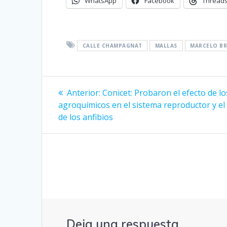
WhatsApp
Facebook
Thread
CALLE CHAMPAGNAT
MALLAS
MARCELO B
Navegación
Entrada
Anterior:
Conicet: Probaron el efecto de lo
anterior:
de
agroquímicos en el sistema reproductor y el
de los anfibios
entradas
Deja una respuesta