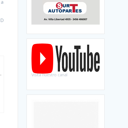
 a
CD
Visitá nuestro canal