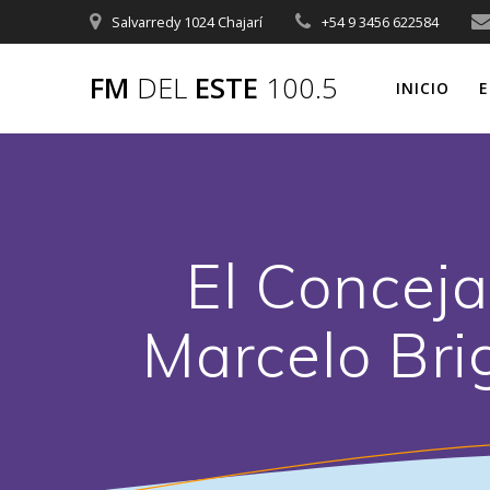
Saltar
Salvarredy 1024 Chajarí
+54 9 3456 622584
al
contenido
FM
DEL
ESTE
100.5
INICIO
E
El Conceja
Marcelo Bri