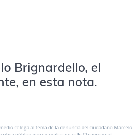
o Brignardello, el
te, en esta nota.
n medio colega al tema de la denuncia del ciudadano Marcelo
la obra pública que se realiza en calle Champagnat