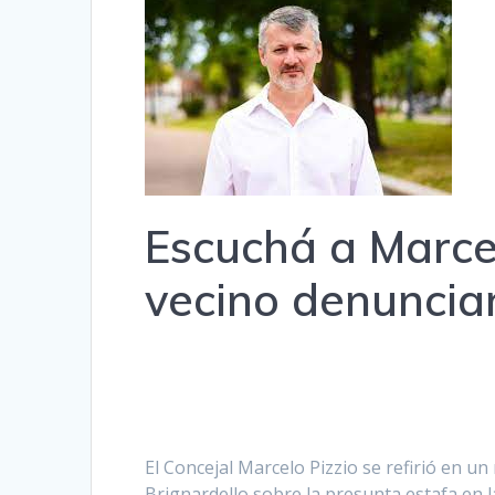
Escuchá a Marcel
vecino denuncian
El Concejal Marcelo Pizzio se refirió en u
Brignardello sobre la presunta estafa en 