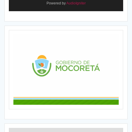
Powered by
AudioIgniter