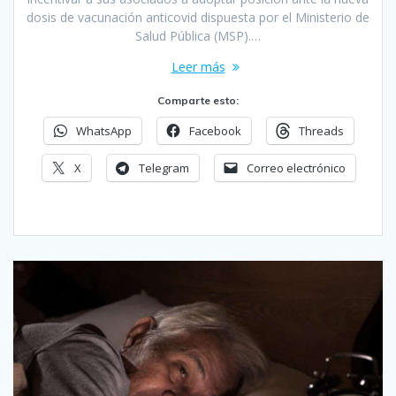
dosis de vacunación anticovid dispuesta por el Ministerio de
Salud Pública (MSP).…
Leer más
Comparte esto:
WhatsApp
Facebook
Threads
X
Telegram
Correo electrónico