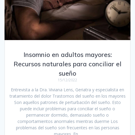
Insomnio en adultos mayores:
Recursos naturales para conciliar el
sueño
15/12/2022
Entrevista a la Dra. Viviana Lens, Geriatra y especialista en
tratamiento del dolor Trastornos del sueño en los mayores
Son aquellos patrones de perturbación del sueño. Esto
puede incluir problemas para conciliar el sueño o
permanecer dormido, demasiado sueño o
comportamientos anormales mientras duerme Los
problemas del sueño son frecuentes en las personas
mayores. En…