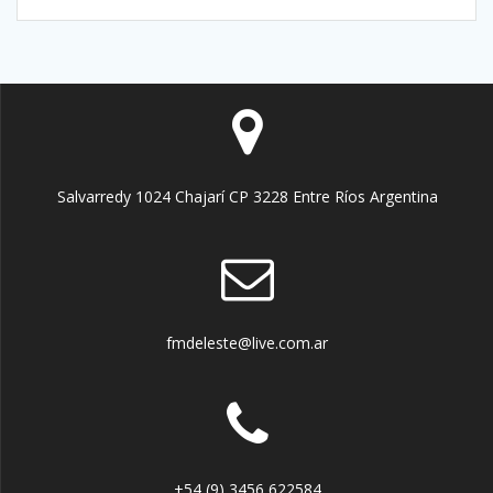
Salvarredy 1024 Chajarí CP 3228 Entre Ríos Argentina
fmdeleste@live.com.ar
+54 (9) 3456 622584