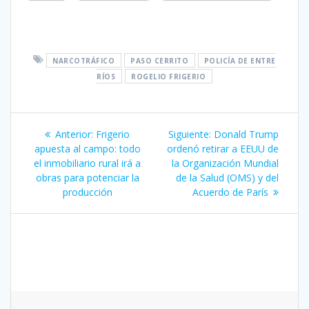
NARCOTRÁFICO
PASO CERRITO
POLICÍA DE ENTRE
RÍOS
ROGELIO FRIGERIO
Navegación
Entrada
Siguiente
Anterior:
Frigerio
Siguiente:
Donald Trump
de
anterior:
entrada:
apuesta al campo: todo
ordenó retirar a EEUU de
el inmobiliario rural irá a
la Organización Mundial
entradas
obras para potenciar la
de la Salud (OMS) y del
producción
Acuerdo de París