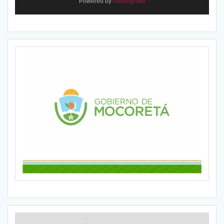
Powered by
AudioIgniter