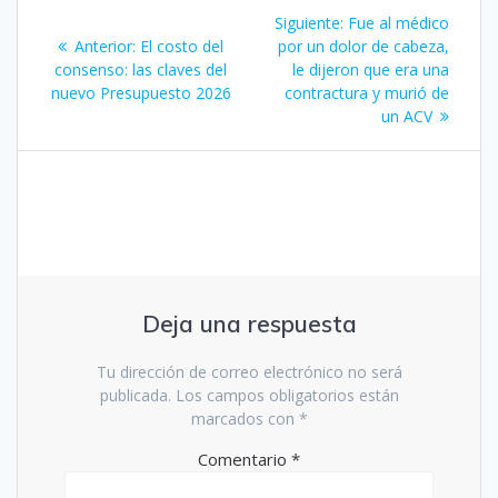
Navegación
Siguiente
Siguiente:
Fue al médico
de
Entrada
entrada:
Anterior:
El costo del
por un dolor de cabeza,
anterior:
consenso: las claves del
le dijeron que era una
entradas
nuevo Presupuesto 2026
contractura y murió de
un ACV
Deja una respuesta
Tu dirección de correo electrónico no será
publicada.
Los campos obligatorios están
marcados con
*
Comentario
*