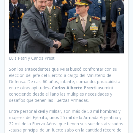
Luis Petri y Carlos Presti
Son los antecedentes que Milei buscó confrontar con su
elección del jefe del Ejército a cargo del Ministerio de
Defensa. De casi 60 años, infante, comando, paracaidista -
entre otras aptitudes-
Carlos Alberto Presti
asumirá
conociendo desde el llano las múltiples necesidades y
desafíos que tienen las Fuerzas Armadas.
Entre personal civil y militar, son más de 50 mil hombres y
mujeres del Ejército, unos 25 mil de la Armada Argentina y
22 mil de la Fuerza Aérea que tienen sus sueldos atrasados
-causa principal de un fuerte salto en la cantidad récord de