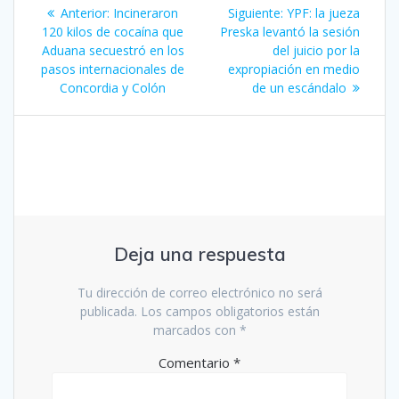
Navegación
Entrada
Siguiente
Anterior:
Incineraron
Siguiente:
YPF: la jueza
de
anterior:
entrada:
120 kilos de cocaína que
Preska levantó la sesión
Aduana secuestró en los
del juicio por la
entradas
pasos internacionales de
expropiación en medio
Concordia y Colón
de un escándalo
Deja una respuesta
Tu dirección de correo electrónico no será
publicada.
Los campos obligatorios están
marcados con
*
Comentario
*