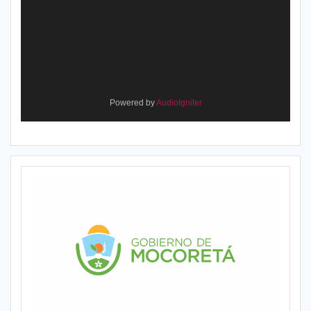
Powered by
AudioIgniter