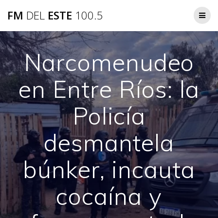
Saltar
FM
DEL
ESTE
100.5
al
contenido
Narcomenudeo
en Entre Ríos: la
Policía
desmantela
búnker, incauta
cocaína y