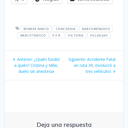
BÚNKER NARCO
CONCORDIA
NARCOMENUDEO
NARCOTRÁFICO
P.E.R.
VICTORIA
VILLAGUAY
Navegación
Entrada
Siguiente
Anterior:
¿Quién fundió
Siguiente:
Accidente Fatal
de
anterior:
entrada:
a quién? Cristina y Milei,
en ruta 39, involucró a
duelo sin anestesia
tres vehículos
entradas
Deja una respuesta