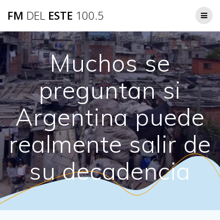
Saltar
FM
DEL
ESTE
100.5
al
contenido
Muchos se
preguntan si
Argentina puede
realmente salir de
su decadencia