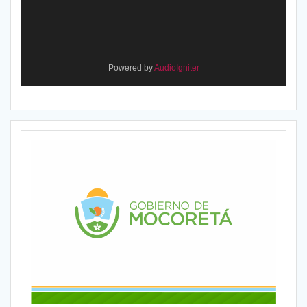
Powered by
AudioIgniter