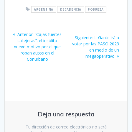
ARGENTINA
DECADENCIA
POBREZA
Navegación
Entrada
Anterior:
“Cajas fuertes
Siguiente
Siguiente:
L-Gante irá a
de
anterior:
callejeras”: el insólito
entrada:
votar por las PASO 2023
nuevo motivo por el que
en medio de un
entradas
roban autos en el
megaoperativo
Conurbano
Deja una respuesta
Tu dirección de correo electrónico no será