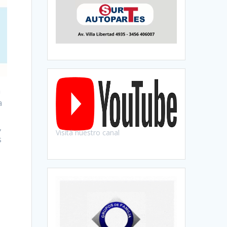
a
a
,
Visitá nuestro canal
s