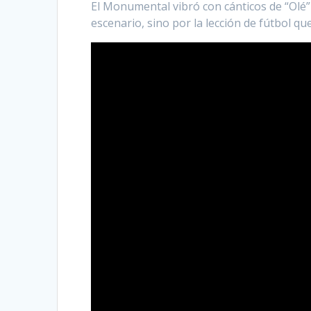
El Monumental vibró con cánticos de “Olé
escenario, sino por la lección de fútbol que 