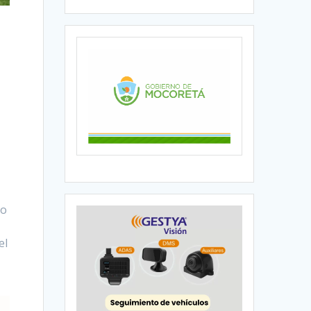
no
el