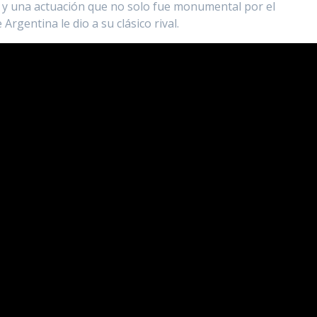
” y una actuación que no solo fue monumental por el
Argentina le dio a su clásico rival.