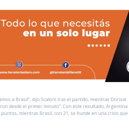
s a Brasil”, dijo Scaloni tras el partido, mientras Dorival
aron desde el primer minuto”. Con este resultado, Argentina
puntos, mientras Brasil, con 21, se hunde en una crisis que