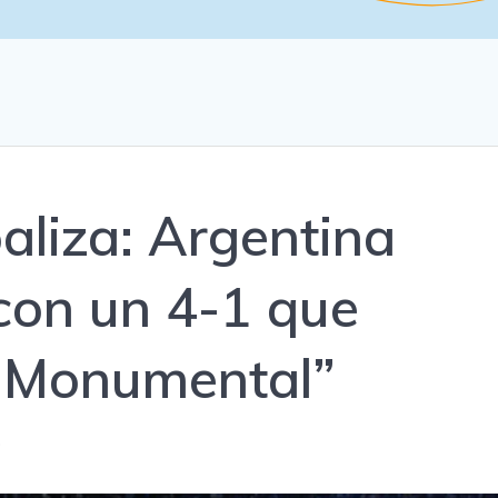
liza: Argentina
 con un 4-1 que
l Monumental”
0