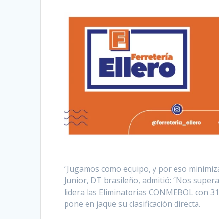
“Jugamos como equipo, y por eso minimizamo
Junior, DT brasileño, admitió: “Nos super
lidera las Eliminatorias CONMEBOL con 31 
pone en jaque su clasificación directa.