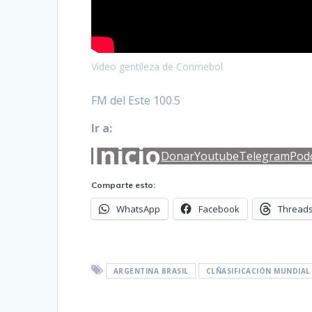
Video gentileza de Conmebol
FM del Este 100.5
Ir a:
Inicio
Donar
Youtube
Telegram
Pod
Comparte esto:
WhatsApp
Facebook
Thread
ARGENTINA BRASIL
CLÑASIFICACIÓN MUNDIAL