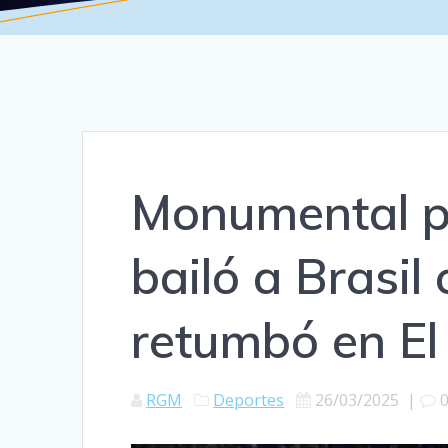
Monumental pa
bailó a Brasil
retumbó en E
RGM
Deportes
26/03/2025
|