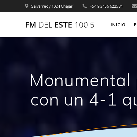
Saltar
Salvarredy 1024 Chajarí
+54 9 3456 622584
al
contenido
FM
DEL
ESTE
100.5
INICIO
E
Monumental pa
con un 4-1 q