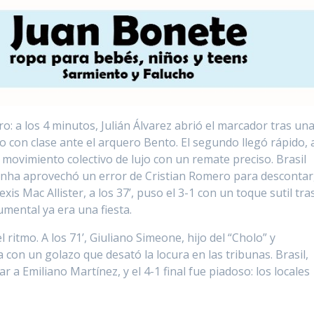
: a los 4 minutos, Julián Álvarez abrió el marcador tras un
 con clase ante el arquero Bento. El segundo llegó rápido, 
movimiento colectivo de lujo con un remate preciso. Brasil
Cunha aprovechó un error de Cristian Romero para descontar
is Mac Allister, a los 37’, puso el 3-1 con un toque sutil tra
mental ya era una fiesta.
ritmo. A los 71’, Giuliano Simeone, hijo del “Cholo” y
a con un golazo que desató la locura en las tribunas. Brasil,
 a Emiliano Martínez, y el 4-1 final fue piadoso: los locales