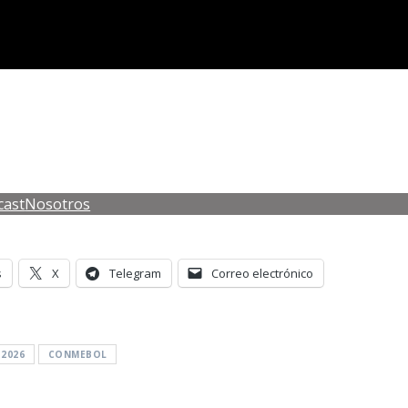
cast
Nosotros
s
X
Telegram
Correo electrónico
 2026
CONMEBOL