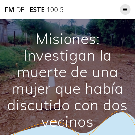
Saltar
FM
DEL
ESTE
100.5
al
contenido
Misiones:
Investigan la
muerte de una
mujer que había
discutido con dos
vecinos