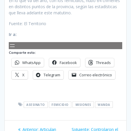
En lo que va del año, con los femicidios, hubo 64 crímenes
en distintos puntos de la provincia, según las estadísticas
que lleva adelante este matutino.
Fuente: El Territorio
Ir a:
Comparte esto:
WhatsApp
Facebook
Threads
X
Telegram
Correo electrónico
ASESINATO
FEMICIDIO
MISIONES
WANDA
Navegación
Entrada
Siguiente
Anterior:
Articulan
Siguiente:
Controlaron el