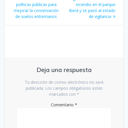
de
anterior:
entrada:
políticas públicas para
incendio en el parque
mejorar la conservación
Iberá y se pasó al estado
entradas
de suelos entrerrianos
de vigilancia
Deja una respuesta
Tu dirección de correo electrónico no será
publicada.
Los campos obligatorios están
marcados con
*
Comentario
*