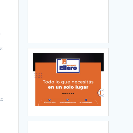
.
s:
to