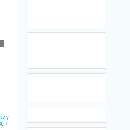
lto y
40