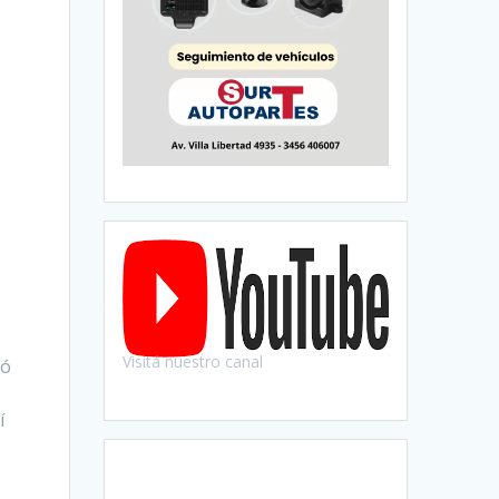
Visitá nuestro canal
có
í