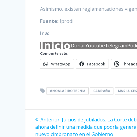
Asimismo, existen reglamentaciones vigent
Fuente:
Iprodi
Ir a:
Inicio
Donar
Youtube
Telegram
Pod
Comparte esto:
WhatsApp
Facebook
Thread
#NOALAPIROTECNIA
CAMPAÑA
MAS LUCE
Navegación
Entrada
Anterior:
Juicios de jubilados: La Corte de
anterior:
de
ahora definir una medida que podría genera
nuevo cimbronazo en el Gobierno