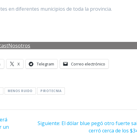
es en diferentes municipios de toda la provincia.
cast
Nosotros
s
X
Telegram
Correo electrónico
S
MENOS RUIDO
PIROTECNIA
berá
Siguiente
Siguiente:
El dólar blue pegó otro fuerte sa
r un
entrada:
cerró cerca de los $3