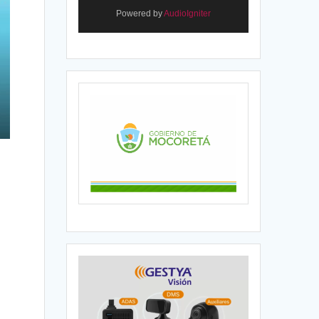
Powered by
AudioIgniter
o