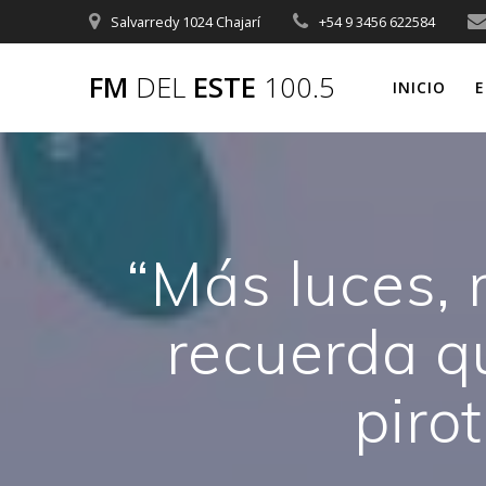
Saltar
Salvarredy 1024 Chajarí
+54 9 3456 622584
al
contenido
FM
DEL
ESTE
100.5
INICIO
E
“Más luces,
recuerda qu
piro