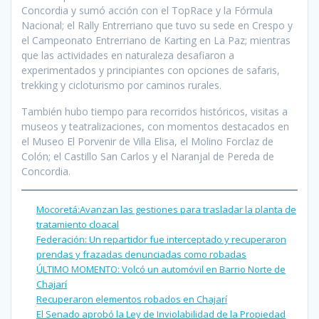
Concordia y sumó acción con el TopRace y la Fórmula
Nacional; el Rally Entrerriano que tuvo su sede en Crespo y
el Campeonato Entrerriano de Karting en La Paz; mientras
que las actividades en naturaleza desafiaron a
experimentados y principiantes con opciones de safaris,
trekking y cicloturismo por caminos rurales.
También hubo tiempo para recorridos históricos, visitas a
museos y teatralizaciones, con momentos destacados en
el Museo El Porvenir de Villa Elisa, el Molino Forclaz de
Colón; el Castillo San Carlos y el Naranjal de Pereda de
Concordia.
Mocoretá:Avanzan las gestiones para trasladar la planta de
tratamiento cloacal
Federación: Un repartidor fue interceptado y recuperaron
prendas y frazadas denunciadas como robadas
ÚLTIMO MOMENTO: Volcó un automóvil en Barrio Norte de
Chajarí
Recuperaron elementos robados en Chajarí
El Senado aprobó la Ley de Inviolabilidad de la Propiedad