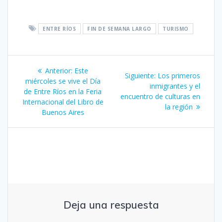
ENTRE RÍOS
FIN DE SEMANA LARGO
TURISMO
Navegación
Entrada
Anterior:
Este
Siguiente
Siguiente:
Los primeros
de
anterior:
miércoles se vive el Día
entrada:
inmigrantes y el
de Entre Ríos en la Feria
encuentro de culturas en
entradas
Internacional del Libro de
la región
Buenos Aires
Deja una respuesta